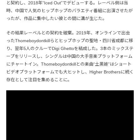
と契約し、2018年“Iced Out”でデビューする。レーベル側は当
時、中国で人気のヒップホップのバラエティ番組に出演させたが
ったが、作品に集中したい彼との間に溝が生じた。
その結果レーベルとの契約を破棄。2019年、オンラインで出会
ったThomeboydontkillらとヒップホップの聖地・四川省成都に移
り、翌年5人のクルーでDigi Ghettoを結成した。3本のミックステ
ープをリリースし、シングルは中国の大手音楽プラットフォーム
にチャートイン。Thomeboydontkillとの楽曲“土黑娃”はショート
ビデオプラットフォームでも大ヒットし、Higher Brothersに続く
存在として注目を集めることに。