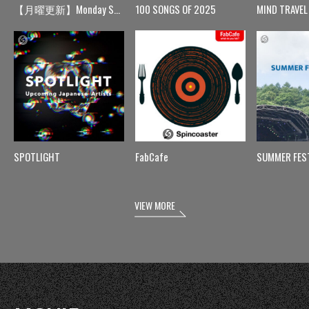
【月曜更新】Monday Spin
100 SONGS OF 2025
MIND TRAVEL
SPOTLIGHT
FabCafe
SUMMER FES
VIEW MORE