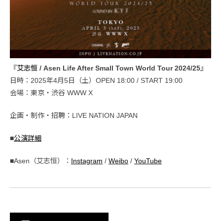
『艾志恒 / Asen Life After Small Town World Tour 2024/25』
日時：2025年4月5日（土）OPEN 18:00 / START 19:00
会場：東京・渋谷 WWW X
企画・制作・招聘：LIVE NATION JAPAN
■
公演詳細
■Asen（艾志恒）：
Instagram
/
Weibo
/
YouTube