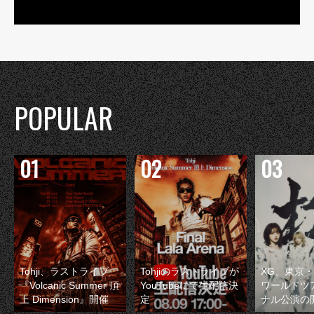
POPULAR
Tohji、ラストライブ
Tohjiのラストライブが
XG、東京
『Volcanic Summer 頂
YouTubeにて生配信決
ワールドツ
上 Dimension』開催
定
ナル公演の