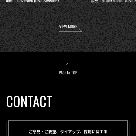
aimi – Lovesick (Live Session）
鋭児 – $uper $onic（Live 
VIEW MORE
PAGE to TOP
CONTACT
ご意見・ご要望、タイアップ、採用に関する