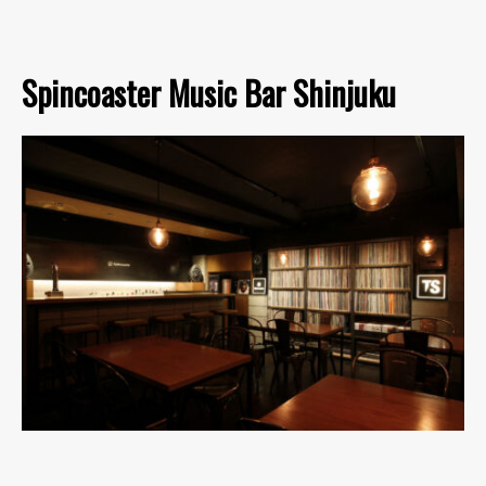
Spincoaster Music Bar Shinjuku