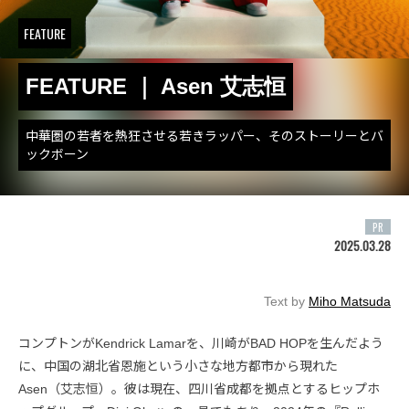
FEATURE
FEATURE ｜ Asen 艾志恒
中華圏の若者を熱狂させる若きラッパー、そのストーリーとバ
ックボーン
PR
2025.03.28
Text by
Miho Matsuda
コンプトンがKendrick Lamarを、川崎がBAD HOPを生んだよう
に、中国の湖北省恩施という小さな地方都市から現れた
Asen（艾志恒）。彼は現在、四川省成都を拠点とするヒップホ