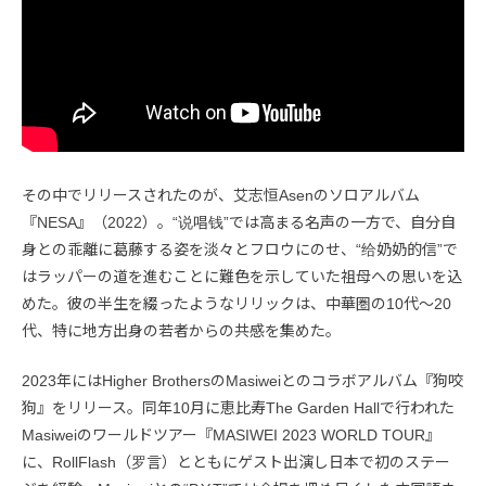
その中でリリースされたのが、艾志恒Asenのソロアルバム
『NESA』（2022）。“说唱钱”では高まる名声の一方で、自分自
身との乖離に葛藤する姿を淡々とフロウにのせ、“给奶奶的信”で
はラッパーの道を進むことに難色を示していた祖母への思いを込
めた。彼の半生を綴ったようなリリックは、中華圏の10代〜20
代、特に地方出身の若者からの共感を集めた。
2023年にはHigher BrothersのMasiweiとのコラボアルバム『狗咬
狗』をリリース。同年10月に恵比寿The Garden Hallで行われた
Masiweiのワールドツアー『MASIWEI 2023 WORLD TOUR』
に、RollFlash（罗言）とともにゲスト出演し日本で初のステー