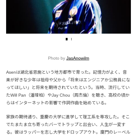
Photo by
JasAnowilm
Asenは湖北省恩施という地方都市で育った。記憶力がよく、音
楽が好きな少年は祖母や父から「将来はエンジニアか公務員にな
ってほしい」と将来を期待されていたという。当時、流行してい
たWill Pan（潘瑋柏）やJay Chou（周杰倫）を聴き、高校の頃か
らはインターネットの影響で作詞作曲を始めている。
家族の期待通り、重慶の大学に進学して理工系を専攻した。そこ
でたまたま立ち寄ったバーでトラップと出会い、人生が一変す
る。彼はラッパーを志し大学をドロップアウト。廈門のレーベル