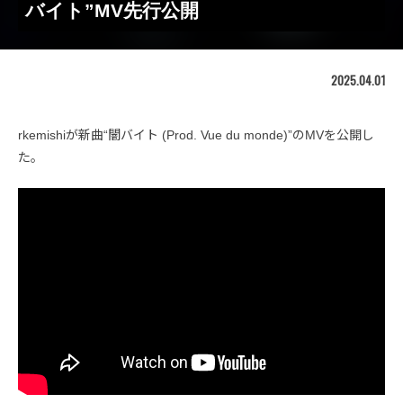
バイト”MV先行公開
2025.04.01
rkemishiが新曲“闇バイト (Prod. Vue du monde)”のMVを公開し
た。