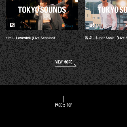
aimi – Lovesick (Live Session）
鋭児 – $uper $onic（Live 
VIEW MORE
PAGE to TOP