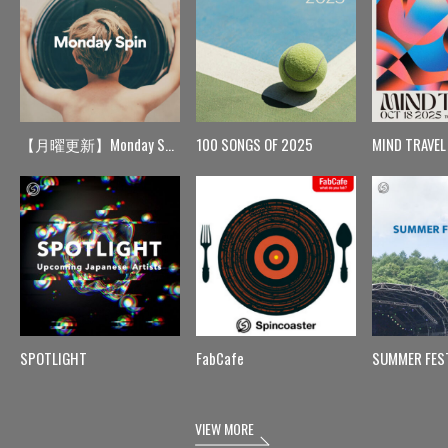
【月曜更新】Monday Spin
100 SONGS OF 2025
MIND TRAVEL
SPOTLIGHT
FabCafe
SUMMER FES
VIEW MORE