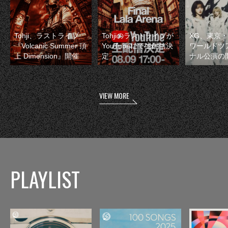
Tohji、ラストライブ
Tohjiのラストライブが
XG、東京
『Volcanic Summer 頂
YouTubeにて生配信決
ワールドツ
上 Dimension』開催
定
ナル公演の
VIEW MORE
PLAYLIST