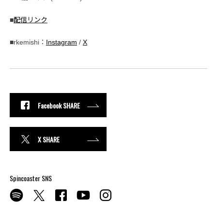
■
配信リンク
■rkemishi：
Instagram
/
X
Facebook SHARE
X SHARE
Spincoaster SNS