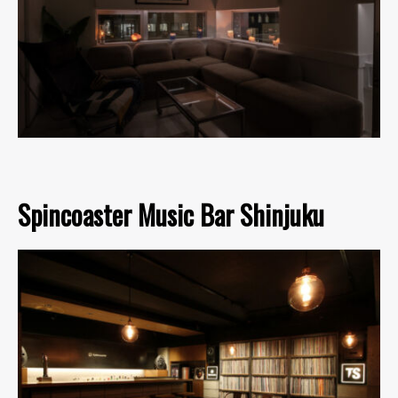
Spincoaster Music Bar Shinjuku