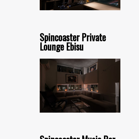
Spincoaster Private
Lounge Ebisu