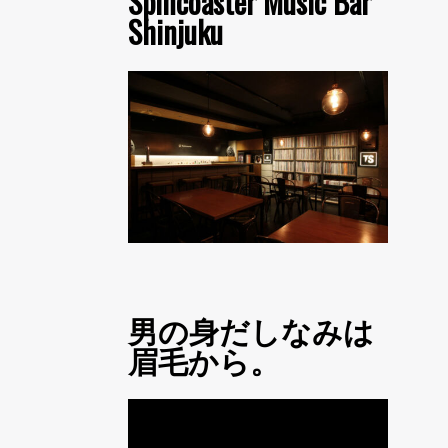
Spincoaster Music Bar
Shinjuku
男の身だしなみは
眉毛から。