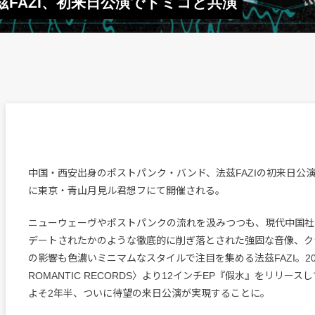
FAZI、初来日公演でドミコと共演
中国・西安出身のポストパンク・バンド、法茲FAZIの初来日公演
に東京・青山月見ル君想フにて開催される。
ニューウェーヴやポストパンクの流れを汲みつつも、現代中国社
デートされたかのような徹底的に削ぎ落とされた強固な音像、ク
の影響も色濃いミニマムなスタイルで注目を集める法茲FAZI。202
ROMANTIC RECORDS〉より12インチEP『假水』をリリー
よそ2年半、ついに待望の来日公演が実現することに。