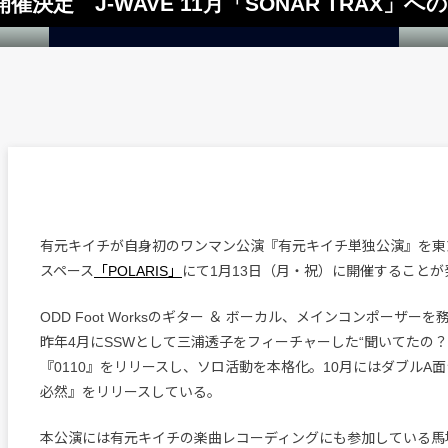
定 J-WAVE 11月「SONAR TRAX」へ
有元キイチが自身初のワンマン公演『有元キイチ単独公演』を東
スペース
「POLARIS」
にて1月13日（月・祝）に開催すること
ODD Foot Worksのギター ＆ ボーカル、メインコンポーザー
昨年4月にSSWとして三浦透子をフィーチャーした“聞いてたの？”
『0110』をリリースし、ソロ活動を本格化。10月にはダブルA面
必然』をリリースしている。
本公演には有元キイチの楽曲レコーディングにも参加している馬場貴