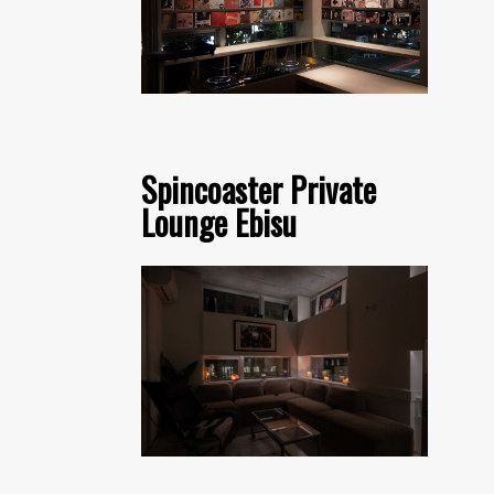
Spincoaster Private
Lounge Ebisu