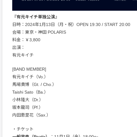
『有元キイチ単独公演』
日時：2024年1月13日（月・祝）OPEN 19:30 / START 20:00
会場：東京・神田 POLARIS
料金：￥3,800
出演：
有元キイチ
[BAND MEMBER]
有元キイチ（Vo.）
馬場貴博（Gt. / Cho.）
Taishi Sato（Ba.）
小林隆大（Dr.）
坂本龍司（Pf.）
内田恵里花（Sax.）
・チケット
一般発売（Peatix）
：11月1日（金）18:00〜