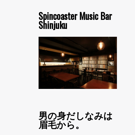
Spincoaster Music Bar
Shinjuku
男の身だしなみは
眉毛から。