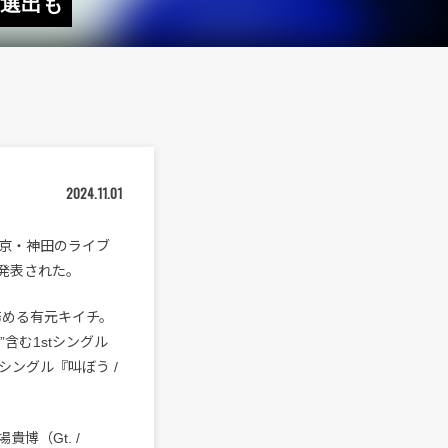
の選出も
2024.11.01
京・神田のライブ
が発表された。
を務める有元キイチ。
含む1stシングル
シングル『叫ぼう /
博（Gt. /