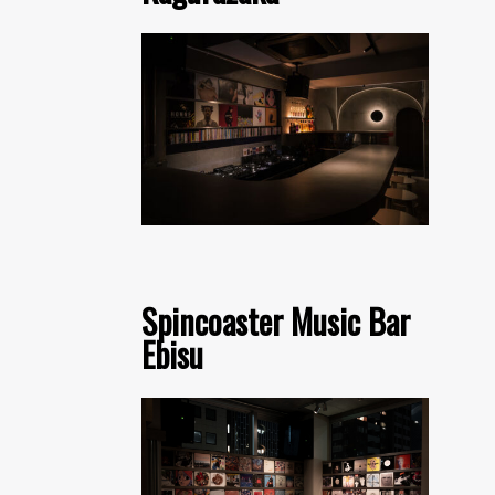
Spincoaster Music Bar
Ebisu