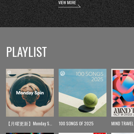
VIEW MORE
PLAYLIST
【月曜更新】Monday Spin
100 SONGS OF 2025
MIND TRAVEL