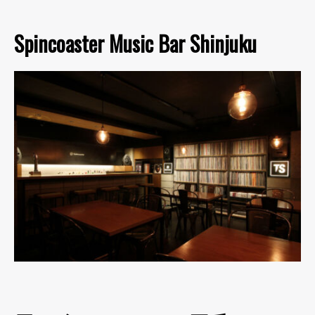
Spincoaster Music Bar Shinjuku