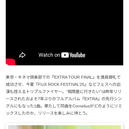
東京・キネマ倶楽部での『EXTRA TOUR FINAL』を満員御礼で
成功させ、今夏『FUJI ROCK FESTIVAL’25』などフェスへの出
演も控えるトリプルファイヤー。“相席屋に行きたい”は昨年リリ
ースされたおよそ7年ぶりのフルアルバム『EXTRA』の先行シン
グルにもなった1曲。果たして同曲をCorneliusがどのようにリミ
ックスしたのか、リリースを楽しみに待とう。