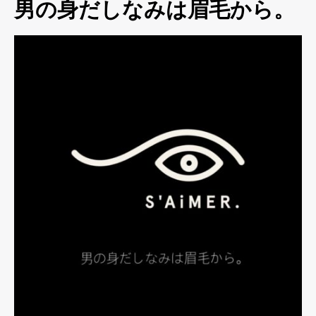
男の身だしなみは眉毛から。