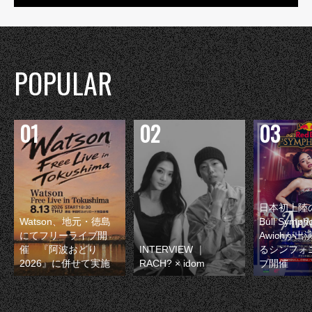
POPULAR
日本初上陸の
Watson、地元・徳島
Bull Symp
にてフリーライブ開
Awichが
催 『阿波おどり
INTERVIEW ｜
るシンフォ
2026』に併せて実施
RACH? × idom
ブ開催