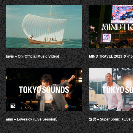
luvis – Oh (Official Music Video)
MIND TRAVEL 2023 
aimi – Lovesick (Live Session）
鋭児 – $uper $onic（Live 