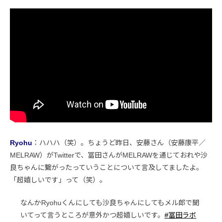
Ryohu
：ハハハ（笑）。ちょうど昨日、安藤さん（安藤康平／
MELRAW）がTwitterで、冨田さんがMELRAWを通じておれや沙
良ちゃんに繋がったっていうことについて言及してましたよ。
「超嬉しいです」って（笑）。
なんかRyohuくんにしても沙良ちゃんにしてもメル郎で聞
いてって言うところが意外かつ超嬉しいです。
#冨田ラボ