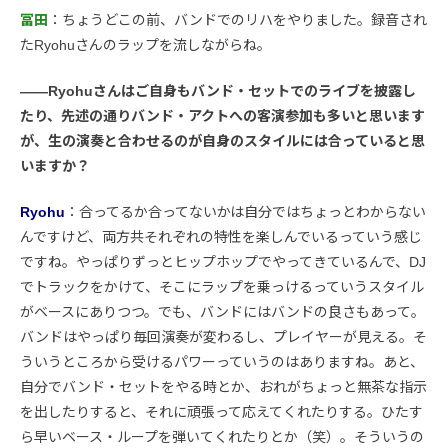
冨田
：ちょうどこの前、バンドでのリハをやりました。録音され
たRyohuさんのラップを流しながらね。
――Ryohuさんはご自身もバンド・セットでのライブを披露し
たり、先述の通りバンド・アクトへの客演参加も多いと思います
が、生の演奏と合わせるのが自身のスタイルには合っていると思
いますか？
Ryohu
：合ってるか合ってないかは自分ではちょっとわからない
んですけど、両方共それぞれの特性を楽しんでいるっていう感じ
ですね。やっぱりずっとヒップホップでやってきているんで、DJ
でトラックをかけて、そこにラップを乗っけるっていうスタイル
がベースにありつつ。でも、バンドにはバンドの良さもあって。
バンドはやっぱり毎回演奏が変わるし、プレイヤーが見える。そ
ういうところから受けるパワーっていうのはありますね。あと、
自分でバンド・セットをやる時とか、おれがちょっと無茶な指示
を出したりすると、それに頑張って応えてくれたりする。ひたす
ら早いベース・ループを弾いてくれたりとか（笑）。そういうの