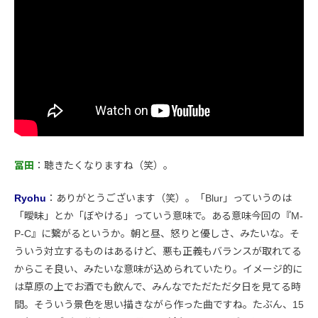
冨田
：聴きたくなりますね（笑）。
Ryohu
：ありがとうございます（笑）。「Blur」っていうのは
「曖昧」とか「ぼやける」っていう意味で。ある意味今回の『M-
P-C』に繋がるというか。朝と昼、怒りと優しさ、みたいな。そ
ういう対立するものはあるけど、悪も正義もバランスが取れてる
からこそ良い、みたいな意味が込められていたり。イメージ的に
は草原の上でお酒でも飲んで、みんなでただただ夕日を見てる時
間。そういう景色を思い描きながら作った曲ですね。たぶん、15