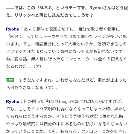
――では、この「M-P-C」というテーマを、Ryohuさんはどう捉
え、リリックへと落とし込んだのでしょうか？
Ryohu
：あまり意味を限定させずに、自分を取り巻く物事に
「M-P-C」っていうテーマを当てはめて書いたラインが多いと思
います。でも、結局自分にとって大事というか、信頼できるもの
はフィジカルだよねっていう意味になってるかも知れないです
ね。変な話、無人島に行ったらコンピューターは全くの使えなく
なるわけだし（笑）。
冨田
：そうなんですよね。忘れがちなんだけど、電気が止まった
ら何もできなくなる（笑）。
Ryohu
：何か困った時にはGoogleで調べればいいんですけど、
でも、もしそういう文明の利器がなくなってしまった時、果たし
ておれらはどうするのか。そういう究極的な状況に置かれた時、
やっぱり最終的には自分の中にあるものが頼りになるんじゃない
かっていうこととか。でも、もちろんテクノロジーとかを批判し