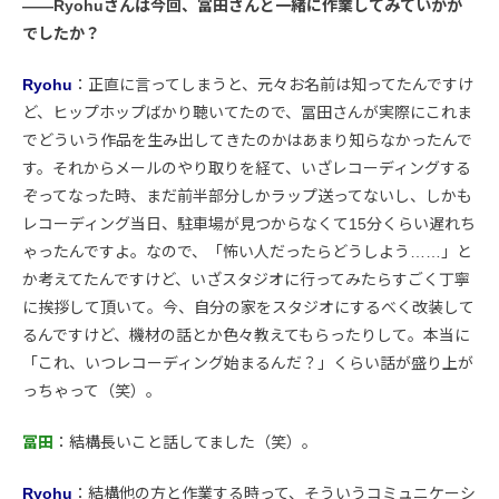
――Ryohuさんは今回、冨田さんと一緒に作業してみていかが
でしたか？
Ryohu
：正直に言ってしまうと、元々お名前は知ってたんですけ
ど、ヒップホップばかり聴いてたので、冨田さんが実際にこれま
でどういう作品を生み出してきたのかはあまり知らなかったんで
す。それからメールのやり取りを経て、いざレコーディングする
ぞってなった時、まだ前半部分しかラップ送ってないし、しかも
レコーディング当日、駐車場が見つからなくて15分くらい遅れち
ゃったんですよ。なので、「怖い人だったらどうしよう……」と
か考えてたんですけど、いざスタジオに行ってみたらすごく丁寧
に挨拶して頂いて。今、自分の家をスタジオにするべく改装して
るんですけど、機材の話とか色々教えてもらったりして。本当に
「これ、いつレコーディング始まるんだ？」くらい話が盛り上が
っちゃって（笑）。
冨田
：結構長いこと話してました（笑）。
Ryohu
：結構他の方と作業する時って、そういうコミュニケーシ