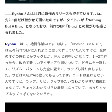
――Ryohuさんは11月に新作のリリースも控えていますよね。
先に1曲だけ聴かせて頂いたのですが、タイトルが「Nothing
But A Blur」となっており、前作のEP『Blur』との繋がりも感じ
られました。
Ryohu
：はい、絶賛作業中です（笑）。「Nothing But A Blur」
は元々前作のEPに入れようと思って作っていたんですけど、全体
のオケの感じとかフックとか、色々と納得いかなくて。1〜2年経
った今、改めて新しいアイディアも思いついて。ドラムを一新し
て、リズム・パターンも完全に変えて、ラップも録り直しまし
た。サビはMALIYAに歌ってもらってます。コードは変わらない
んですけど、ラップ、サビ、ラップみたいなわかりやすい構成じ
ゃなくて、ちょっとわかりづらい展開になっていて。あまりヒッ
プホップっぽくないというか。