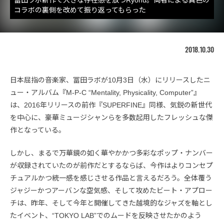
冨田ラボ新作で大きな存在感を放つRyohu。両者による異色の
コラボの裏側を改めて振り返ってもらった
2018.10.30
日本屈指の音楽家、冨田ラボが10月3日（水）にリリースしたニ
ュー・アルバム『M-P-C “Mentality, Physicality, Computer”』
は、2016年リリースの前作『SUPERFINE』同様、気鋭の新世代
を中心に、豪華ミュージシャンらを多数起用したフレッシュな傑
作となっている。
しかし、まるで万華鏡の如く華やかかつ多彩なポップ・ナンバー
が収録されていたのが前作だとするならば、今作はよりコンセプ
チュアルかつ統一感を感じさせる作品と言えるだろう。全体覆う
ジャジーかつアーバンな空気感、そして攻めたビート・アプロー
チは、昨年、そして今年と開催してきた越境的なジャズを軸とし
たイベント、“TOKYO LAB”でのムードを反映させたかのよう