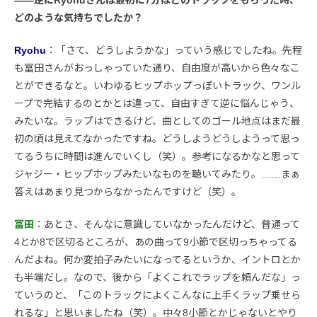
――逆にRyohuさんは最初に7分ほどのトラックをもらった時、
どのような気持ちでしたか？
Ryohu
：「さて、どうしようかな」っていう感じでしたね。先程
も冨田さんがおっしゃっていた通り、自由度が高いから色々なこ
とができるなと。いわゆるヒップホップっぽいトラック、ワンル
ープで完結するのとかとは違って、自由すぎて逆に悩んじゃう、
みたいな。ラップはできるけど、曲としてのゴール地点はまだ最
初の頃は見えてなかったですね。どうしようどうしようって思っ
てるうちに時間は進んでいくし（笑）。参考になるかなと思って
ジャジー・ヒップホップみたいなものを聴いてみたり。……まぁ
答えはあまり見つからなかったんですけど（笑）。
冨田
：あとさ、そんなに意識していなかったんだけど、普通って
4とか8で区切るところが、あの曲って9小節で区切っちゃってる
んだよね。何か変拍子みたいになってるというか、イントロとか
も半端だし。なので、後から「よくこれでラップを頼んだな」っ
ていうのと、「このトラックによくこんなに上手くラップ乗せら
れるな」と思いましたね（笑）。中々8小節とかじゃないとやり