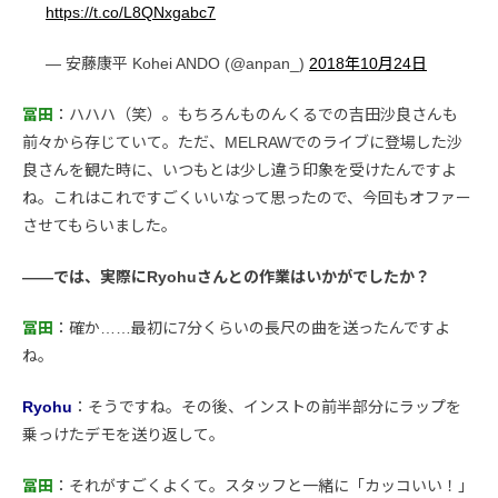
https://t.co/L8QNxgabc7
— 安藤康平 Kohei ANDO (@anpan_)
2018年10月24日
冨田
：ハハハ（笑）。もちろんものんくるでの吉田沙良さんも
前々から存じていて。ただ、MELRAWでのライブに登場した沙
良さんを観た時に、いつもとは少し違う印象を受けたんですよ
ね。これはこれですごくいいなって思ったので、今回もオファー
させてもらいました。
――では、実際にRyohuさんとの作業はいかがでしたか？
冨田
：確か……最初に7分くらいの長尺の曲を送ったんですよ
ね。
Ryohu
：そうですね。その後、インストの前半部分にラップを
乗っけたデモを送り返して。
冨田
：それがすごくよくて。スタッフと一緒に「カッコいい！」