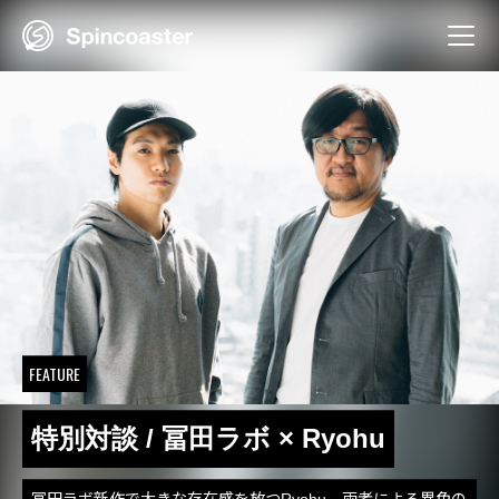
Skip
to
content
FEATURE
特別対談 / 冨田ラボ × Ryohu