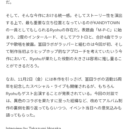
だ。
そして、そんな今作における統一感。そしてストーリー性を演出
する上で、最も重要な立ち位置となっているのがKANDYTOWN
の一員としてもしられるRyohuの存在だ。表題曲「M-P-C」に始
まり、2度のインタールード、そしてアウトロと、合計4曲でラッ
プや歌唱を披露。冨田ラボがラッパーと組むのは今回が初、そし
て制作当初よりヒップホップ的なアプローチを考えていたいう今
作において、Ryohuが果たした役割の大きさは容易に推し量るこ
とができるだろう。
なお、11月2日（金）には本作を引っさげ、冨田ラボの活動15周
年を記念したスペシャル・ライブも開催されるが、もちろん
Ryohuもゲスト出演することが発表されている。今回の対談で
は、異色のコラボを果たすに至った経緯など、改めてアルバム制
作の裏側を振り返ってもらいつつ、イベント当日への意気込みも
語ってもらった。
Interview by Takazumi Hosaka