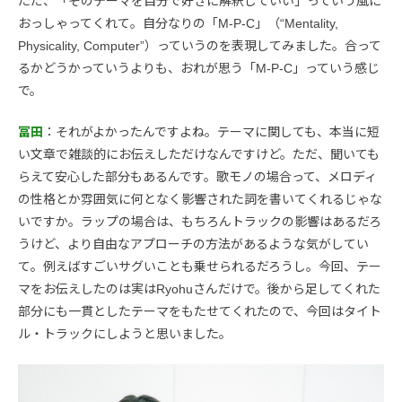
ただ、「そのテーマを自分で好きに解釈していい」っていう風に
おっしゃってくれて。自分なりの「M-P-C」（“Mentality,
Physicality, Computer”）っていうのを表現してみました。合って
るかどうかっていうよりも、おれが思う「M-P-C」っていう感じ
で。
冨田
：それがよかったんですよね。テーマに関しても、本当に短
い文章で雑談的にお伝えしただけなんですけど。ただ、聞いても
らえて安心した部分もあるんです。歌モノの場合って、メロディ
の性格とか雰囲気に何となく影響された詞を書いてくれるじゃな
いですか。ラップの場合は、もちろんトラックの影響はあるだろ
うけど、より自由なアプローチの方法があるような気がしてい
て。例えばすごいサグいことも乗せられるだろうし。今回、テー
マをお伝えしたのは実はRyohuさんだけで。後から足してくれた
部分にも一貫としたテーマをもたせてくれたので、今回はタイト
ル・トラックにしようと思いました。