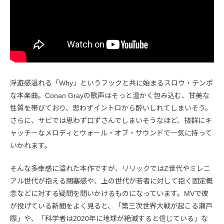
浮遊感溢れる「Why」というフックと共に始まるスロウ・テンポ
な本楽曲。Conan Grayの歌声はそっと温かく包み込む、甘美な
性質を帯びており、思わずイントロから酔いしれてしまいそう。
さらに、サビでは思わず口ずさんでしまいそうなほど、抜群にキ
ャッチーなメロディとウォール・オブ・サウンドで一気に持って
いかれます。
そんな多幸感に溢れた本作ですが、リリックではZ世代やミレニ
アル世代が抱える閉塞感や、上の世代が若者に対して抱く固定概
念などに対する疑問を問いかけるものになっています。MVで彼
が投げている新聞をよく見ると、「第三次世界大戦が起こる瀬戸
際」や、「科学者は2020年に地球が絶滅すると信じている」な