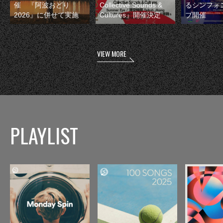
催 『阿波おどり
Collective Sounds &
るシンフォ
2026』に併せて実施
Cultures』開催決定
ブ開催
VIEW MORE
PLAYLIST