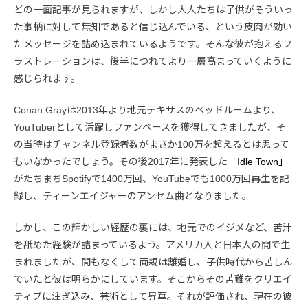
どの一面記事が見られますが、しかし大人たちは子供がそういっ
た事柄に対して無知であると信じ込んでいる、という皮肉が効い
たメッセージを詰め込まれているようです。そんな彼が抱えるフ
ラストレーションは、後半につれてより一層高まっていくように
感じられます。
Conan Grayは2013年より地元テキサスのベッドルームより、
YouTuberとして活躍しファンベースを獲得してきましたが、そ
の当時はチャンネル登録者数がまさか100万を超えるとは思って
もいなかったでしょう。その後2017年に発表した
「Idle Town」
がたちまちSpotifyで1400万回、YouTubeでも1000万回再生を記
録し、ティーンエイジャーのアンセム曲となりました。
しかし、この輝かしい経歴の裏には、地元でのイジメなど、苦汁
を舐めた経験が詰まっているよう。アメリカ人と日本人の間で生
まれましたが、間もなくして両親は離婚し、子供時代から苦しん
でいたと彼は明らかにしています。そこからその苦難をクリエイ
ティブに注ぎ込み、芸術として昇華。それが評価され、現在の彼