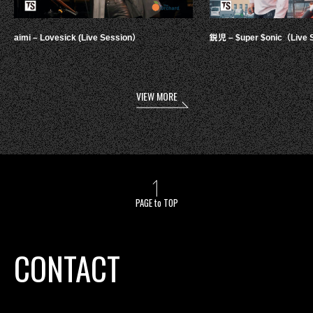
aimi – Lovesick (Live Session）
鋭児 – $uper $onic（Live 
VIEW MORE
PAGE to TOP
CONTACT