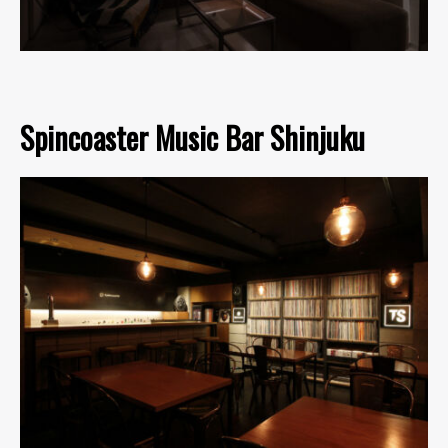
Spincoaster Music Bar Shinjuku