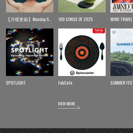
【月曜更新】Monday Spin
100 SONGS OF 2025
MIND TRAVEL
SPOTLIGHT
FabCafe
SUMMER FES
VIEW MORE