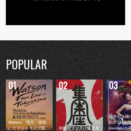
POPULAR
日本初上陸の
Watson、地元・徳島
Bull Symp
にてフリーライブ開
体験型フェス『集楽座
Awichが