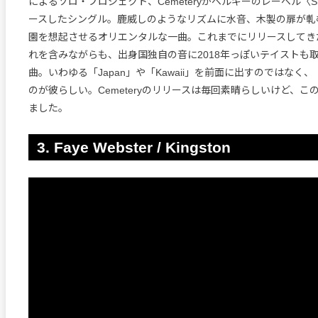
によるソロ・プロジェクト、Cemeteryがベルギーのレーベル〈Sl
ースしたシングル。鹿威しのようなリズムに水音、木製の扉が軋
園を想起させるオリエンタルな一曲。これまでにリリースしてき
れを含みながらも、出身国独自の音に2018年っぽいテイストも
曲。いわゆる「Japan」や「Kawaii」を前面に出すのではなく
のが彼らしい。Cemeteryのリリースは毎回素晴らしいけど、こ
ました。
3. Faye Webster / Kingston