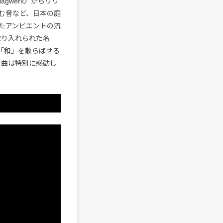
agwerk〉からリリ
む音など、日本の庭
たアンビエントの流
取り入れられた名
、「和」を散らばせる
の曲は特別に感動し