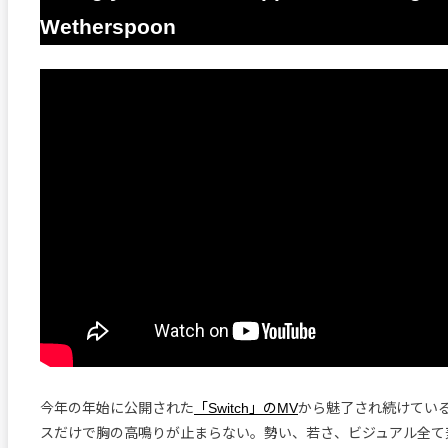
Wetherspoon
今年の年始に公開された
「Switch」のMV
から魅了され続けている
スだけで胸の高鳴りが止まらない。勢い、若さ、ビジュアル全て