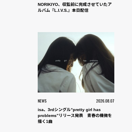
NORIKIYO、収監前に完成させていたア
ルバム『L.I.V.S.』本日配信
NEWS
2026.08.07
isa、3rdシングル“pretty girl has
problems”リリース発表 青春の機微を
描く1曲