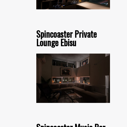
Spincoaster Private
Lounge Ebisu