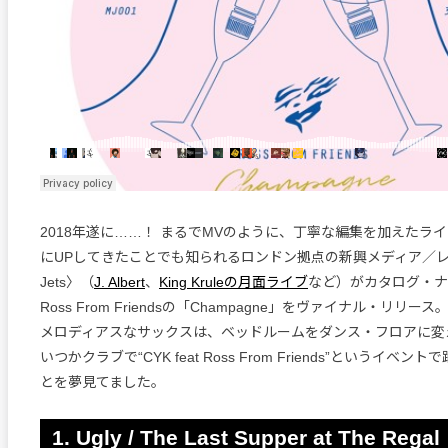
2018年遂に……！ まるでMVのように、丁寧な編集を加えたライブ
にUPしてきたことでも知られるロンドン拠点の新興メディア／レー
Jets〉（
J. Albert
、
King Kruleの月面ライブ
など）がカタログ・ナ
Ross From Friendsの「Champagne」をヴァイナル・リリ
メロディアスなサックスは、ベッドルームをダンス・フロアに変
いつかクラブで“CYK feat Ross From Friends”というイベ
とを夢見てました。
1. Ugly / The Last Supper at The Regal