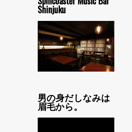
Spincoaster Music Bar
Shinjuku
男の身だしなみは
眉毛から。