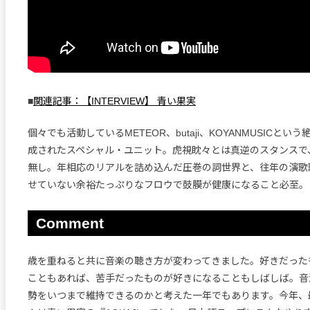
■
関連記事：【INTERVIEW】 青い果実
個々でも活動しているMETEOR、butaji、KOYANMUSICと
成されたスペシャル・ユニット。虎視眈々とは真逆のスタンスで
無し。年相応のリアルを詰め込んだ圧巻の詞世界と、往年の演歌
せていない余裕たっぷりなフロウで鼓膜が健康になること必至。
Comment
歳を重ねると共に音楽の聴き方が変わってきました。好きだった
こともあれば、苦手だったものが好きになることもしばしば。音源
勢をいつまで維持できるのかと考えた一年でもあります。今年、