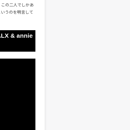
が、この二人でしかあ
というのを明言して
ALX & annie