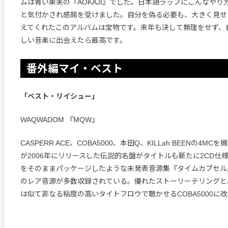
ムは青い果実の『AOKAJI』でした。日本語ラップにこんなやり
と気付かされ感銘を受けました。自分を偽る必要も、大きく見せ
えてくれたこのアルバムは宝物です。来年も決して無理をせず、
しい音楽に出会えたら最高です。
番外編マイ・ベスト
「ベスト・リイシュー」
WAQWADOM 『MQW』
CASPERR ACE、COBA5000、本田Q、KILLah BEENの4MC
が2006年にリリースした伝説的名盤がタイトルも新たに2CD仕
をそのままパッケージしたような未発表音源集『タイムカプセル
のレア音源が多数収録されている。優れたストーリーテリングと
は似て非なる粘度の高いタイトフロウで聴かせるCOBA5000に