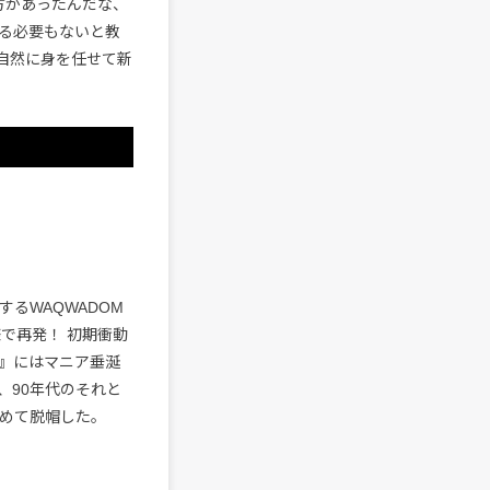
方があったんだな、
る必要もないと教
自然に身を任せて新
を擁するWAQWADOM
様で再発！ 初期衝動
』にはマニア垂涎
、90年代のそれと
改めて脱帽した。