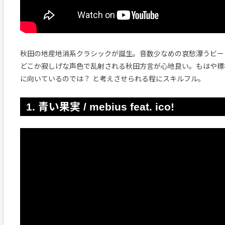
秋田の地産地消系クラシックが誕生。音数少なめの哀愁漂うビートにLu
どこか寂しげな声色で乱射される秋田方言が心地良い。もはや標
に向いているのでは？ と考えさせられる程にスキルフル。
1. 青い果実 / mebius feat. ico!