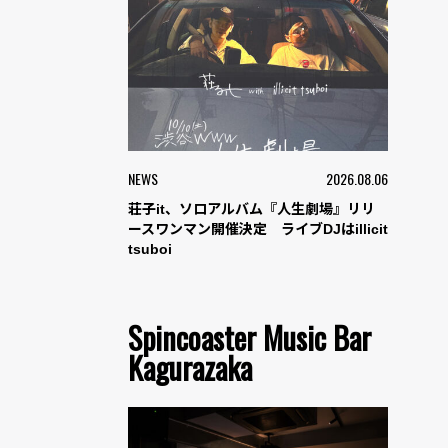
NEWS
2026.08.06
荘子it、ソロアルバム『人生劇場』リリ
ースワンマン開催決定 ライブDJはillicit
tsuboi
Spincoaster Music Bar
Kagurazaka