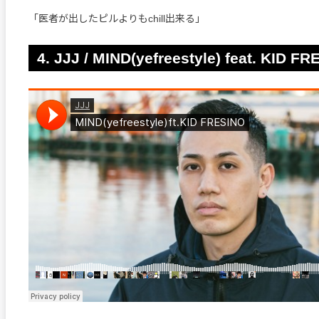
「医者が出したピルよりもchill出来る」
4. JJJ / MIND(yefreestyle) feat. KID F