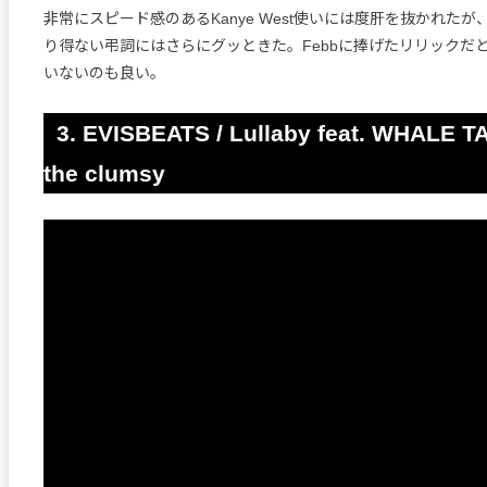
非常にスピード感のあるKanye West使いには度肝を抜かれた
り得ない弔詞にはさらにグッときた。Febbに捧げたリリックだ
いないのも良い。
3. EVISBEATS / Lullaby feat. WHALE T
the clumsy