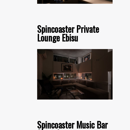
Spincoaster Private
Lounge Ebisu
Spincoaster Music Bar