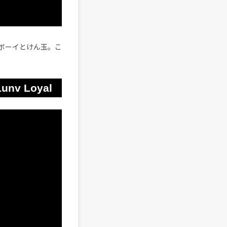
ボーイとけん玉。こ
Lunv Loyal