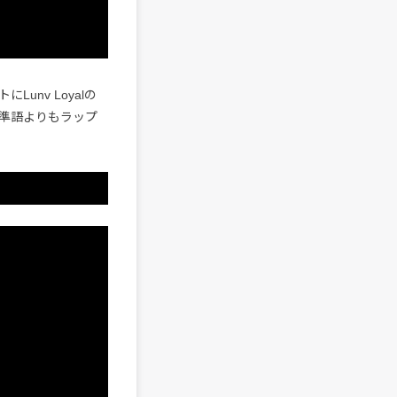
nv Loyalの
準語よりもラップ