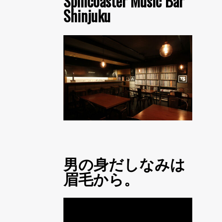
Spincoaster Music Bar
Shinjuku
男の身だしなみは
眉毛から。