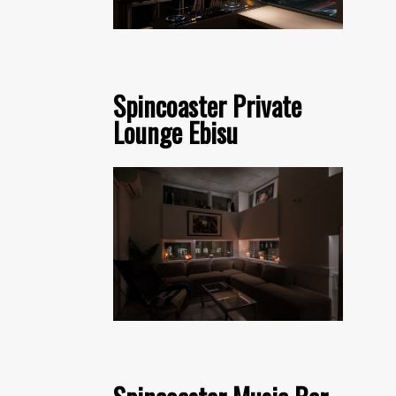
Spincoaster Private
Lounge Ebisu