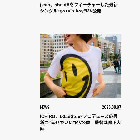
jjean、sheidAをフィーチャーした最新
シングル“gossip boy”MV公開
NEWS
2026.08.07
ICHIRO、D3adStockプロデュースの最
新曲“幸せでいい”MV公開 監督は鴨下大
輝