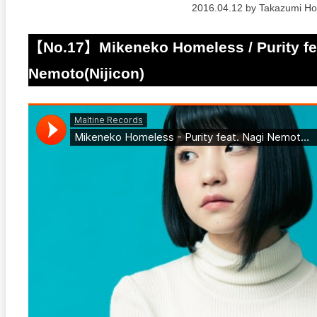
2016.04.12 by Takazumi H
【No.17】Mikeneko Homeless / Purity fea
Nemoto(Nijicon)