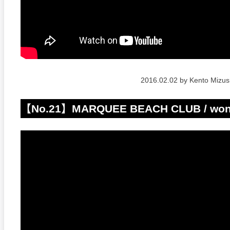
2016.02.02 by Kento Miz
【No.21】MARQUEE BEACH CLUB / won