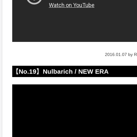
2016.01.07 by 
【No.19】Nulbarich / NEW ERA