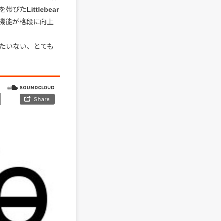
を帯びた
Littlebear
機能が格段に向上
たいない、とても