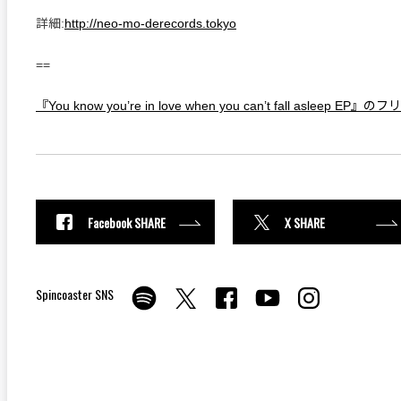
詳細:
http://neo-mo-derecords.tokyo
==
『You know you’re in love when you can’t fall asleep 
Facebook SHARE
X SHARE
Spincoaster SNS