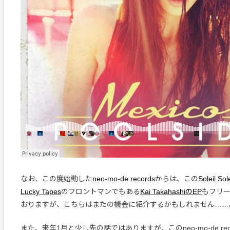
なお、この度始動した
neo-mo-de records
からは、この
Soleil So
Lucky Tapes
のフロントマンでもある
Kai TakahashiのEP
もフリ
おりますが、こちらはまたの機会に紹介するかもしれません……
また、来年1月と少し先の話ではありますが、このneo-mo-de re