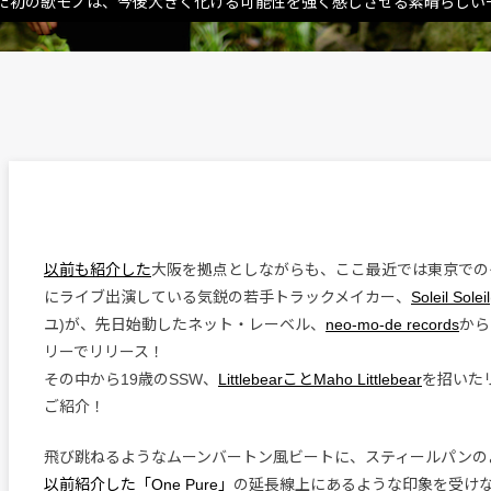
だ初の歌モノは、今後大きく化ける可能性を強く感じさせる素晴らしい
以前も紹介した
大阪を拠点としながらも、ここ最近では東京での
にライブ出演している気鋭の若手トラックメイカー、
Soleil Soleil
ユ)が、先日始動したネット・レーベル、
neo-mo-de records
から
リーでリリース！
その中から19歳のSSW、
LittlebearことMaho Littlebear
を招いた
ご紹介！
飛び跳ねるようなムーンバートン風ビートに、スティールパンの
以前紹介した「One Pure」
の延長線上にあるような印象を受け