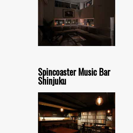
Spincoaster Music Bar
Shinjuku