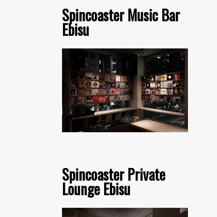
Spincoaster Music Bar
Ebisu
Spincoaster Private
Lounge Ebisu