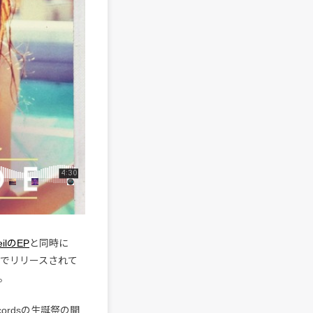
leilのEP
と同時に
ーでリリースされて
。
cordsの生誕祭の開