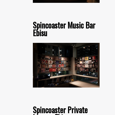
Spincoaster Music Bar
Ebisu
Spincoaster Private