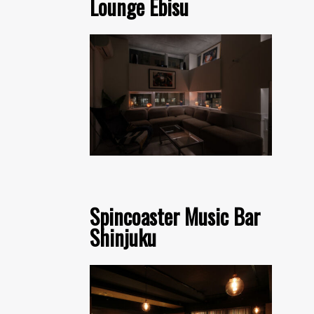
Lounge Ebisu
Spincoaster Music Bar
Shinjuku