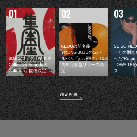
KEIJUの前名義、
SE SO N
YOUNG JUJUの1stア
一との別れ
体験型フェス『集楽座
ルバム『juzzy 92’』10
った“Remem
Collective Sounds &
周年記念盤リリース決
TOWA TE
Cultures』開催決定
定
ス
VIEW MORE