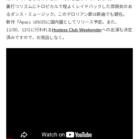
裏打つリズムにトロピカルで程よくレイドバックした雰囲気のあ
るダンス・ミュージック。このデロリアン節は新曲でも健在。
新作『Apar』は9/25に国内盤としてリリース予定。また、
11/30、12/1に行われる
Hostess Club Weekender
への出演も決定
済みですので、お見逃しなく。