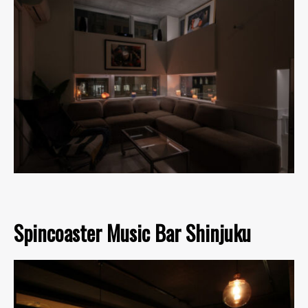
Spincoaster Music Bar Shinjuku