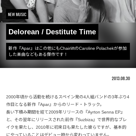
NEW MUSIC
Delorean / Destitute Time
新作『Apar』はこの他にもChairliftのCaroline Polachekが参加
した楽曲などもある傑作です！
2013.08.30
2000年頃から活動を続けるスペイン発の4人組バンドの3年ぶり4
作目となる新作『Apar』からのリード・トラック。
長い下積み期間を経て2009年リリースの『Ayrton Senna EP』
と、その翌年にリリースされた前作『Suzbiza』で世界的なブレ
イクを果たし、2010年に初来日も果たした彼らですが、基本的
にやっていることはデビュー時から変わっていません。