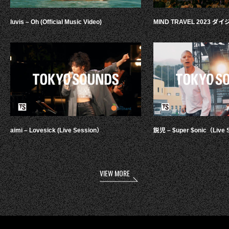
luvis – Oh (Official Music Video)
MIND TRAVEL 2023 
aimi – Lovesick (Live Session）
鋭児 – $uper $onic（Live 
VIEW MORE