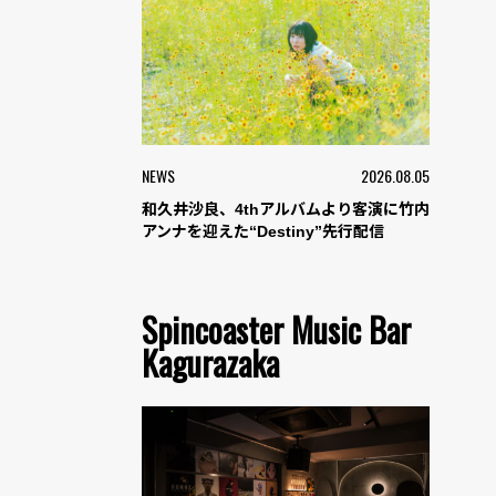
NEWS
2026.08.05
和久井沙良、4thアルバムより客演に竹内
アンナを迎えた“Destiny”先行配信
Spincoaster Music Bar
Kagurazaka