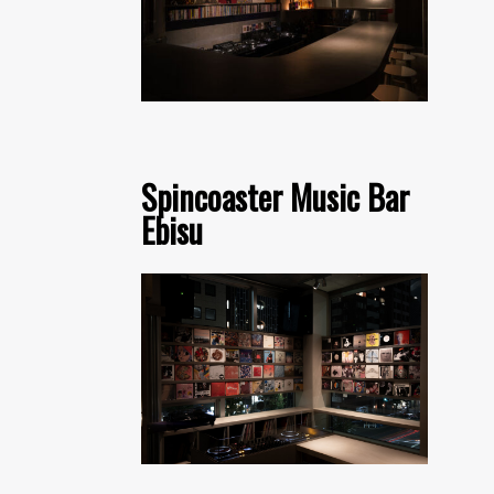
Spincoaster Music Bar
Ebisu