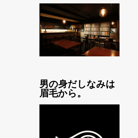
男の身だしなみは
眉毛から。