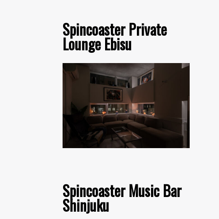
Spincoaster Private
Lounge Ebisu
Spincoaster Music Bar
Shinjuku