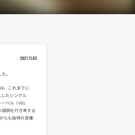
2021.11.03
場した。
Aは、これまでに
ースしたシングル
ブ・レーベル〈+81
本語詞を行き来する
ながらも独特の音像