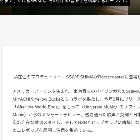
グまで手がけるSHIMA。その独自の音楽性を構築するルーツとは
LA在住のプロデューサー／SSWのSHIMAがRootscoasterに登
アメリカ・アトランタ生まれ、東京育ちのバイリンガルのSHIM
MIYACHIや¥ellow Bucksともコラボを果たし、今年9月にリリ
「After the World Ends」をもって〈Universal Music〉のサ
Music〉からのメジャー・デビュー。透き通った歌声と英詞と日
変幻自在な歌唱スタイル、そしてR&Bとヒップホップに隣接し
のエレポップを展開し注目を集めている。