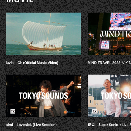
luvis – Oh (Official Music Video)
MIND TRAVEL 2023 
aimi – Lovesick (Live Session）
鋭児 – $uper $onic（Live 