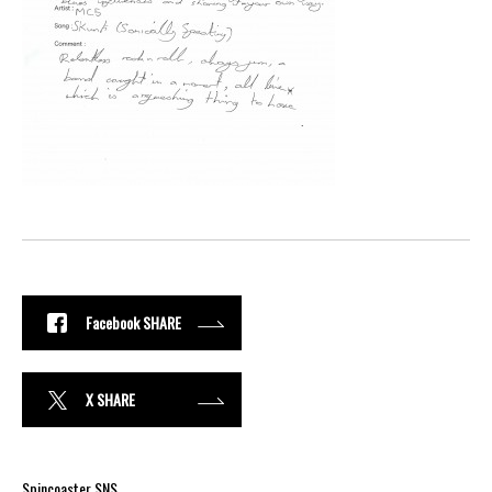
Facebook SHARE
X SHARE
Spincoaster SNS