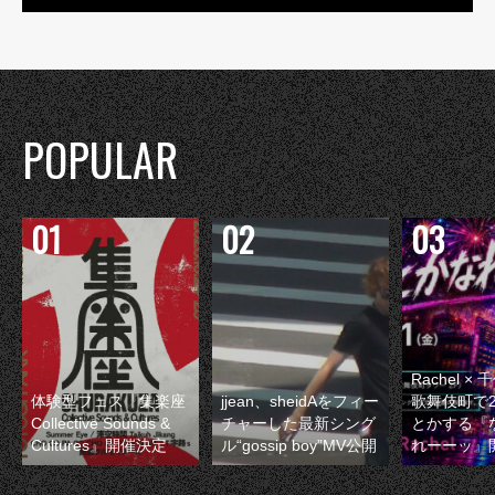
POPULAR
Rachel 
体験型フェス『集楽座
jjean、sheidAをフィー
歌舞伎町で
Collective Sounds &
チャーした最新シング
とかする『
Cultures』開催決定
ル“gossip boy”MV公開
れーーッ』