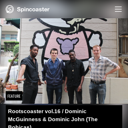
Skip
to
content
FEATURE
Rootscoaster vol.16 / Dominic
McGuinness & Dominic John (The
Bohicas)