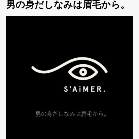
男の身だしなみは眉毛から。