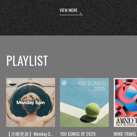
VIEW MORE
PLAYLIST
【月曜更新】Monday Spin
100 SONGS OF 2025
MIND TRAVEL