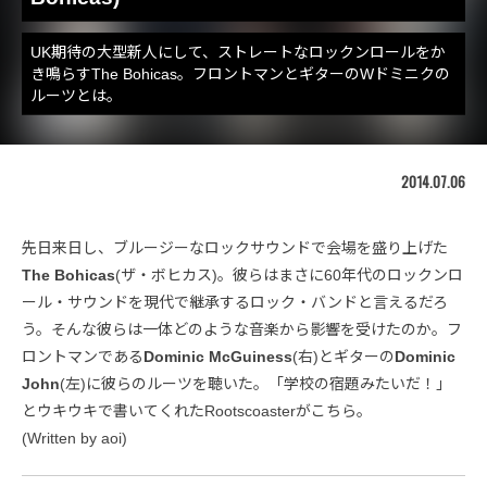
UK期待の大型新人にして、ストレートなロックンロールをか
き鳴らすThe Bohicas。フロントマンとギターのWドミニクの
ルーツとは。
2014.07.06
先日来日し、ブルージーなロックサウンドで会場を盛り上げた
The Bohicas
(ザ・ボヒカス)。彼らはまさに60年代のロックンロ
ール・サウンドを現代で継承するロック・バンドと言えるだろ
う。そんな彼らは一体どのような音楽から影響を受けたのか。フ
ロントマンである
Dominic McGuiness
(右)とギターの
Dominic
John
(左)に彼らのルーツを聴いた。「学校の宿題みたいだ！」
とウキウキで書いてくれたRootscoasterがこちら。
(Written by aoi)