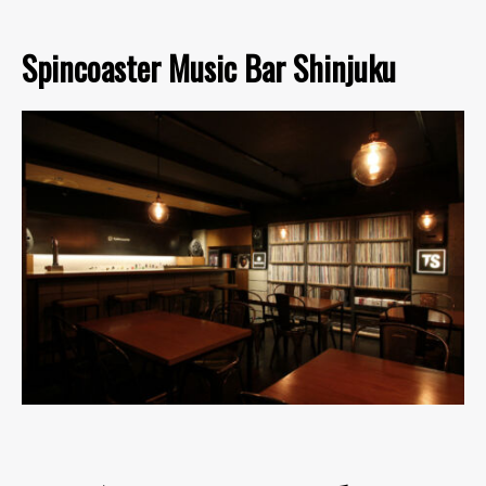
Spincoaster Music Bar Shinjuku