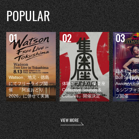
POPULAR
日本初上陸の
Watson、地元・徳島
Bull Symp
にてフリーライブ開
体験型フェス『集楽座
Awichが
催 『阿波おどり
Collective Sounds &
るシンフォ
2026』に併せて実施
Cultures』開催決定
ブ開催
VIEW MORE