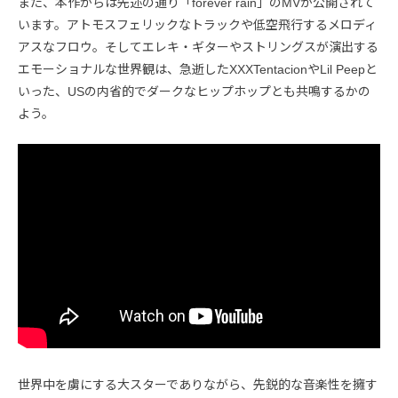
また、本作からは先述の通り「forever rain」のMVが公開されて
います。アトモスフェリックなトラックや低空飛行するメロディ
アスなフロウ。そしてエレキ・ギターやストリングスが演出する
エモーショナルな世界観は、急逝したXXXTentacionやLil Peepと
いった、USの内省的でダークなヒップホップとも共鳴するかの
よう。
世界中を虜にする大スターでありながら、先鋭的な音楽性を擁す