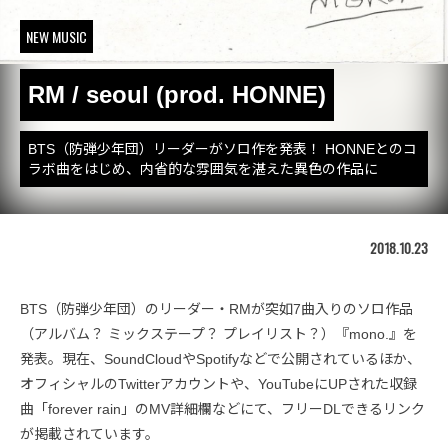
NEW MUSIC
RM / seoul (prod. HONNE)
BTS（防弾少年団）リーダーがソロ作を発表！ HONNEとのコ
ラボ曲をはじめ、内省的な雰囲気を湛えた異色の作品に
2018.10.23
BTS（防弾少年団）のリーダー・RMが突如7曲入りのソロ作品
（アルバム？ ミックステープ？ プレイリスト？）『mono.』を
発表。現在、SoundCloudやSpotifyなどで公開されているほか、
オフィシャルのTwitterアカウントや、YouTubeにUPされた収録
曲「forever rain」のMV詳細欄などにて、フリーDLできるリンク
が掲載されています。