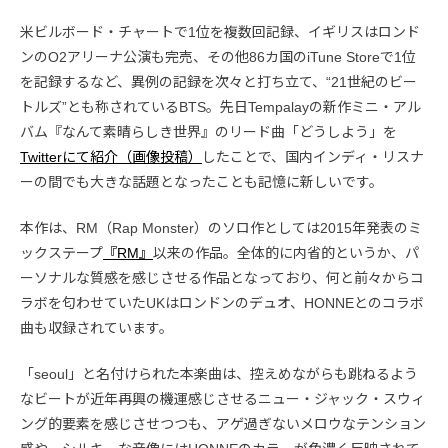
米ビルボード・チャートで1位を複数回記録、イギリスはロンド
ンのO2アリーナ公演も完売、その他86カ国のiTune Storeで1位
を記録するなど、異例の記録を次々と打ち立て、“21世紀のビー
トルズ”とも称されているBTS。先日Tempalayの新作ミニ・アル
バム『なんて素晴らしき世界』のリード曲「どうしよう」を
Twitterにて紹介（画像投稿）
したことで、国内インディ・リスナ
ーの間でも大きな話題となったことも記憶に新しいです。
本作は、RM（Rap Monster）のソロ作としては2015年発表のミ
ックステープ
『RM』
以来の作品。全体的に内省的というか、パ
ーソナルな質感を感じさせる作品となっており、何と前々からコ
ラボを匂わせていたUKはロンドンのデュオ、HONNEとのコラボ
曲も収録されています。
「seoul」と名付けられた本楽曲は、控えめながらも跳ねるよう
なビートが近年再興の機運感じさせるニュー・ジャック・スウィ
ング的要素を感じさせつつも、アゲ過ぎないメロウなテンション