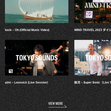
luvis – Oh (Official Music Video)
MIND TRAVEL 2023 
aimi – Lovesick (Live Session）
鋭児 – $uper $onic（Live 
VIEW MORE