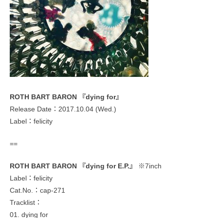
ROTH BART BARON 『dying for』
Release Date：2017.10.04 (Wed.)
Label：felicity
==
ROTH BART BARON 『dying for E.P.』
※7inch
Label：felicity
Cat.No.：cap-271
Tracklist：
01. dying for