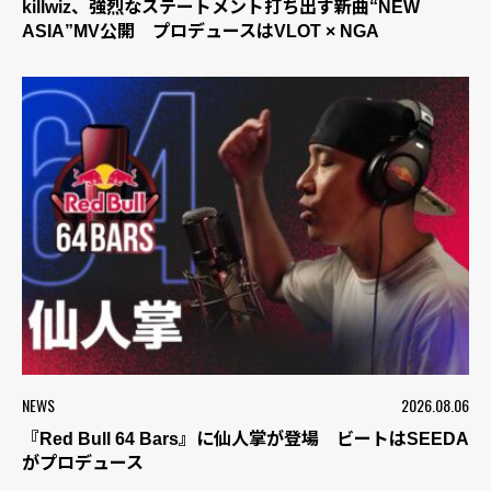
killwiz、強烈なステートメント打ち出す新曲“NEW
ASIA”MV公開 プロデュースはVLOT × NGA
NEWS
2026.08.06
『Red Bull 64 Bars』に仙人掌が登場 ビートはSEEDA
がプロデュース