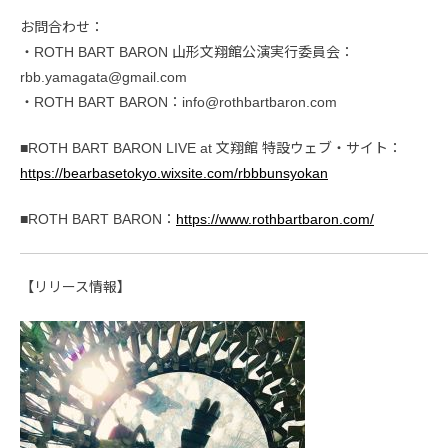
お問合わせ：
・ROTH BART BARON 山形文翔館公演実行委員会：
rbb.yamagata@gmail.com
・ROTH BART BARON：info@rothbartbaron.com
■ROTH BART BARON LIVE at 文翔館 特設ウェブ・サイト：
https://bearbasetokyo.wixsite.com/rbbbunsyokan
■ROTH BART BARON：
https://www.rothbartbaron.com/
【リリース情報】