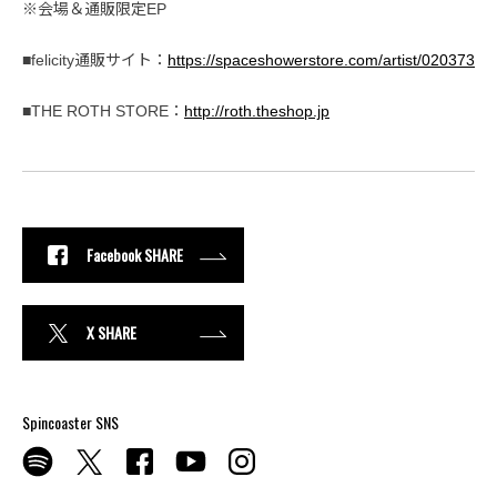
※会場＆通販限定EP
■felicity通販サイト：
https://spaceshowerstore.com/artist/020373
■THE ROTH STORE：
http://roth.theshop.jp
Facebook SHARE
X SHARE
Spincoaster SNS