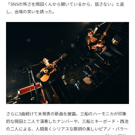
「SNSの怖さを岡田くんから聞いているから、話さない」と返
し、会場の笑いを誘った。
さらに3曲続けて未発表の新曲を披露。三船のハーモニカが印象
的な岡田と二人で演奏したナンバーや、三船とキーボード・西池
の二人による、人間臭くシリアスな歌詞の美しいピアノ・バラー