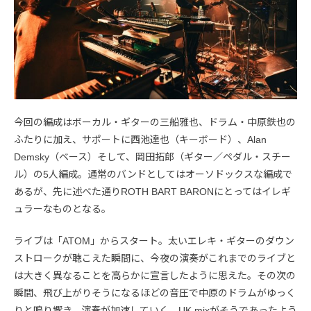
今回の編成はボーカル・ギターの三船雅也、ドラム・中原鉄也の
ふたりに加え、サポートに西池達也（キーボード）、Alan
Demsky（ベース）そして、岡田拓郎（ギター／ペダル・スチー
ル）の5人編成。通常のバンドとしてはオーソドックスな編成で
あるが、先に述べた通りROTH BART BARONにとってはイレギ
ュラーなものとなる。
ライブは「ATOM」からスタート。太いエレキ・ギターのダウン
ストロークが聴こえた瞬間に、今夜の演奏がこれまでのライブと
は大きく異なることを高らかに宣言したように思えた。その次の
瞬間、飛び上がりそうになるほどの音圧で中原のドラムがゆっく
りと鳴り響き、演奏が加速していく。UK mixがそうであったよう