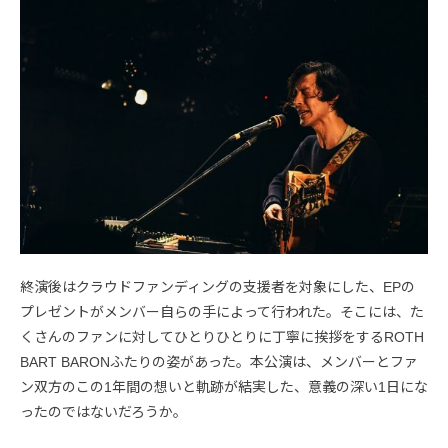
終演後はクラウドファンディングの支援者を対象にした、EPの
プレゼントがメンバー自らの手によって行われた。そこには、た
くさんのファンに対してひとりひとりに丁寧に挨拶をするROTH
BART BARONふたりの姿があった。本公演は、メンバーとファ
ン双方のこの1年間の想いと軌跡が結実した、意義の深い1日にな
ったのではないだろうか。