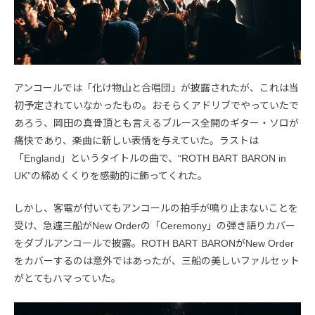
アンコールでは「化け物山と合唱団」が披露されたが、これは当
初予定されていなかったもの。おそらくアドリブでやっていたで
あろう、岡田の真骨頂とも言えるブルース全開のギター・ソロが
痛快であり、楽曲に新しい表情を与えていた。ラストは
「England」というタイトルの曲で、“ROTH BART BARON in
UK”の締めくくりを感動的に飾ってくれた。
しかし、客電が付いてもアンコールの拍手が鳴り止まないことを
受け、急遽三船がNew Orderの「Ceremony」の弾き語りカバー
をダブルアンコールで披露。ROTH BART BARONがNew Order
をカバーするのは意外ではあったが、三船の美しいファルセット
がとてもハマっていた。