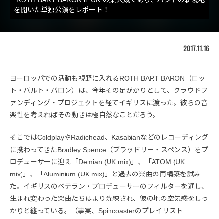
“ROTH BART BARON in UK”の集大成であり、バンドの新境地
を開いた単独公演をレポート！
2017.11.16
ヨーロッパでの活動も視野に入れるROTH BART BARON（ロッ
ト・バルト・バロン）は、今年その足がかりとして、クラウドフ
ァンディング・プロジェクトを経てイギリスに渡った。彼らの音
楽性を考えればその動きは極自然なことだろう。
そこではColdplayやRadiohead、Kasabianなどのレコーディング
に携わってきたBradley Spence（ブラッドリー・スペンス）をプ
ロデューサーに迎え「Demian (UK mix)」、「ATOM (UK
mix)」、「Aluminium (UK mix)」と過去の楽曲の再構築を試み
た。イギリスのベテラン・プロデューサーのフィルターを通し、
生まれ変わった楽曲たちはより洗練され、彼の地の空気感をしっ
かりと纏っている。（事実、Spincoasterのプレイリスト