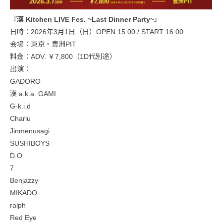
『漢 Kitchen LIVE Fes. ~Last Dinner Party~』
日時：2026年3月1日（日）OPEN 15:00 / START 16:00
会場：東京・豊洲PIT
料金：ADV. ￥7,800（1D代別途）
出演：
GADORO
漢 a.k.a. GAMI
G-k.i.d
Charlu
Jinmenusagi
SUSHIBOYS
D.O
7
Benjazzy
MIKADO
ralph
Red Eye