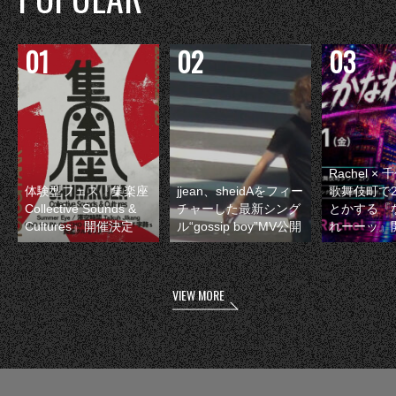
Rachel 
体験型フェス『集楽座
jjean、sheidAをフィー
歌舞伎町で
Collective Sounds &
チャーした最新シング
とかする『
Cultures』開催決定
ル“gossip boy”MV公開
れーーッ』
VIEW MORE