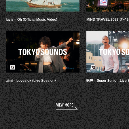
luvis – Oh (Official Music Video)
MIND TRAVEL 2023 
aimi – Lovesick (Live Session）
鋭児 – $uper $onic（Live 
VIEW MORE