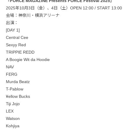
『FORCE MAGAZINE Presents FORCE Festival 2025』
2025年10月3日（金）、4日（土）OPEN 12:00 / START 13:00
会場：神奈川・横浜アリーナ
出演：
[DAY 1]
Central Cee
Sexyy Red
TRIPPIE REDD
A Boogie Wit da Hoodie
NAV
FERG
Murda Beatz
T-Pablow
¥ellow Bucks
Tiji Jojo
LEX
Watson
Kohjiya