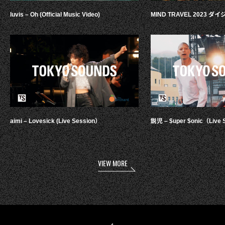
luvis – Oh (Official Music Video)
MIND TRAVEL 2023 
aimi – Lovesick (Live Session）
鋭児 – $uper $onic（Live 
VIEW MORE