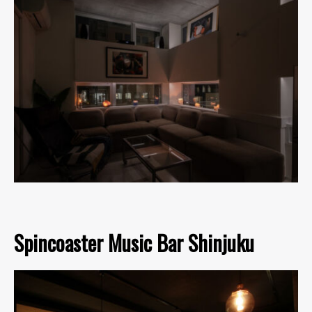
Spincoaster Music Bar Shinjuku