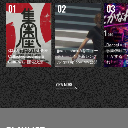
Rachel 
体験型フェス『集楽座
jjean、sheidAをフィー
歌舞伎町で
Collective Sounds &
チャーした最新シング
とかする『
Cultures』開催決定
ル“gossip boy”MV公開
れーーッ』
VIEW MORE