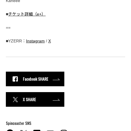
Kaneee
■
チケット詳細（e+）
==
■YZERR：
Instagram
/
X
Facebook SHARE
X SHARE
Spincoaster SNS