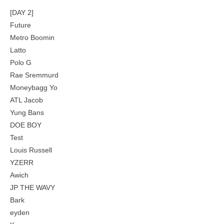
[DAY 2]
Future
Metro Boomin
Latto
Polo G
Rae Sremmurd
Moneybagg Yo
ATL Jacob
Yung Bans
DOE BOY
Test
Louis Russell
YZERR
Awich
JP THE WAVY
Bark
eyden