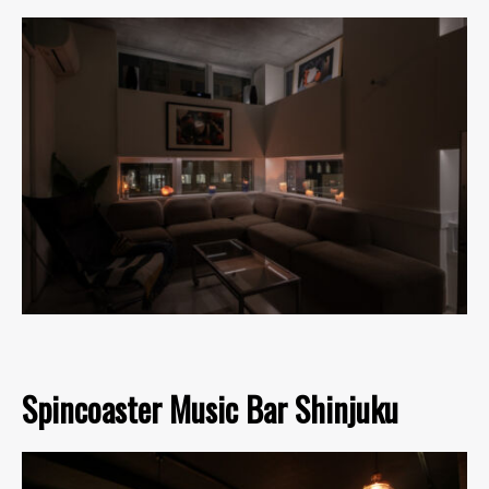
Spincoaster Music Bar Shinjuku