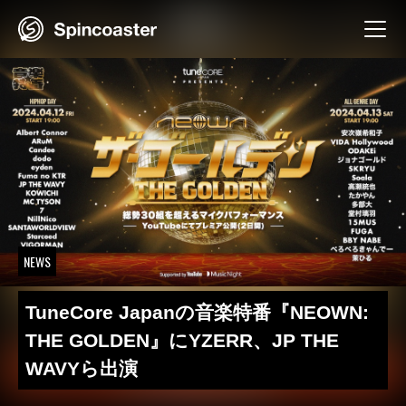
Skip
to
content
NEWS
TuneCore Japanの音楽特番『NEOWN:
THE GOLDEN』にYZERR、JP THE
WAVYら出演