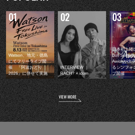
日本初上陸の
Watson、地元・徳島
Bull Symp
にてフリーライブ開
Awichが
催 『阿波おどり
INTERVIEW ｜
るシンフォ
2026』に併せて実施
RACH? × idom
ブ開催
VIEW MORE