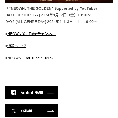
『“NEOWN: THE GOLDEN” Supported by YouTube』
DAY1 [HIPHOP DAY] 2024年4月12日（金）19:00〜
DAY2 [ALL GENRE DAY] 2024年4月13日（土）19:00〜
■
NEOWN YouTubeチャンネル
■
特設ページ
■NEOWN：
YouTube
/
TikTok
Facebook SHARE
X SHARE