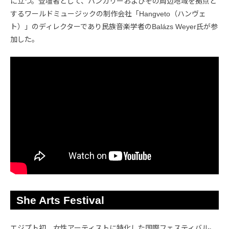
に立つ。登壇者として、ハンガリーおよびその周辺地域を拠点と
するワールドミュージックの制作会社「Hangveto（ハンヴェ
ト）」のディレクターであり民族音楽学者のBalázs Weyer氏が参
加した。
She Arts Festival
エジプト初、女性アーティストに特化した国際フェスティバル。