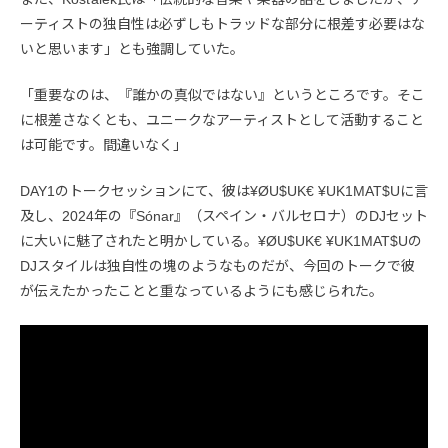
ーティストの独自性は必ずしもトラッドな部分に根差す必要はな
いと思います」とも強調していた。
「重要なのは、『誰かの真似ではない』というところです。そこ
に根差さなくとも、ユニークなアーティストとして活動すること
は可能です。間違いなく」
DAY1のトークセッションにて、彼は¥ØU$UK€ ¥UK1MAT$Uに言
及し、2024年の『Sónar』（スペイン・バルセロナ）のDJセット
に大いに魅了されたと明かしている。¥ØU$UK€ ¥UK1MAT$Uの
DJスタイルは独自性の塊のようなものだが、今回のトークで彼
が伝えたかったことと重なっているようにも感じられた。