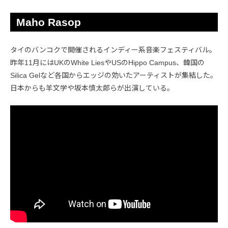
Maho Rasop
タイのバンコクで開催されるインディー系音楽フェスティバル。
昨年11月にはUKのWhite LiesやUSのHippo Campus、韓国の
Silica Gelなど各国からエッジの効いたアーティストが集結した。
日本からも羊文学や坂本慎太郎らが出演している。