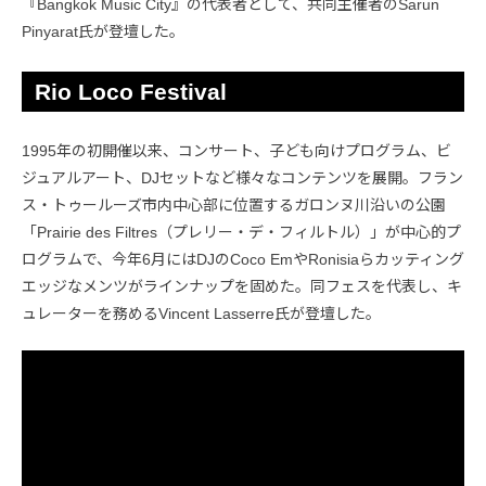
『Bangkok Music City』の代表者として、共同主催者のSarun
Pinyarat氏が登壇した。
Rio Loco Festival
1995年の初開催以来、コンサート、子ども向けプログラム、ビ
ジュアルアート、DJセットなど様々なコンテンツを展開。フラン
ス・トゥールーズ市内中心部に位置するガロンヌ川沿いの公園
「Prairie des Filtres（プレリー・デ・フィルトル）」が中心的プ
ログラムで、今年6月にはDJのCoco EmやRonisiaらカッティング
エッジなメンツがラインナップを固めた。同フェスを代表し、キ
ュレーターを務めるVincent Lasserre氏が登壇した。