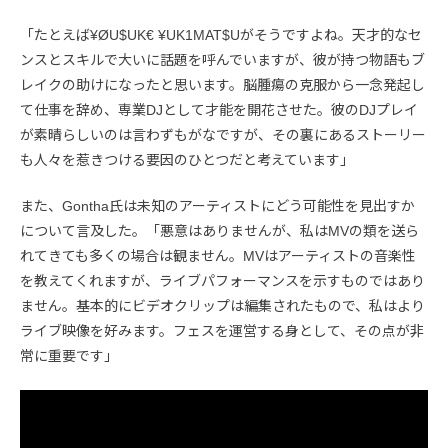
「たとえば¥ØU$UK€ ¥UK1MAT$Uがそうですよね。天才的なセ
ンスとスキルで大いに話題を呼んでいますが、彼が持つ物語もブ
レイクの助けになったと思います。脳腫瘍の克服から一念発起し
て仕事を辞め、専業DJとして才能を開花させた。彼のDJプレイ
が素晴らしいのは言わずもがなですが、その裏にあるストーリー
も人々を惹きつける要因のひとつだと考えています」
また、Gontha氏は未知のアーティストにどう可能性を見出すか
について言及した。「悪意はありませんが、私はMVの類を送ら
れてきても多くの場合は観ません。MVはアーティストの音楽性
を教えてくれますが、ライブパフォーマンスを示すものではあり
ません。基本的にビデオクリップは編集されたもので、私はより
ライブ映像を好みます。フェスを運営する身として、その点が非
常に重要です」