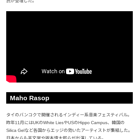
氏が登壇した。
Maho Rasop
タイのバンコクで開催されるインディー系音楽フェスティバル。
昨年11月にはUKのWhite LiesやUSのHippo Campus、韓国の
Silica Gelなど各国からエッジの効いたアーティストが集結した。
日本からも羊文学や坂本慎太郎らが出演している。