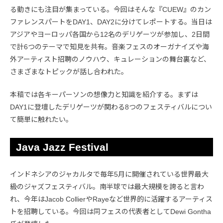
る動きにも注目が集まっている。今回はそんな『CUEW』のカン
ファレンスパートをDAY1、DAY2に分けてレポートする。当日は
アジアやヨーロッパ各国から12名のデリゲーツが参加し、2日間
で計6つのテーマで知見を共有。音楽フェスのオーガナイズや海
外アーティスト招聘のノウハウ、キュレーションの舞台裏など、
さまざまなトピックが話し合われた。
本稿では各キーパーソンの想像力と知識を紹介する。まずは
DAY1に登壇したデリゲーツが関わる8つのフェスティバルについ
て簡単に触れたい。
Java Jazz Festival
インドネシアのジャカルタで毎年5月に開催されている世界最大
級のジャズフェスティバル。南半球では最大規模を誇ると言わ
れ、今年はJacob CollierやRayeなど世界的に活躍するアーティス
トを招聘している。今回は同フェスの代表者としてDewi Gontha