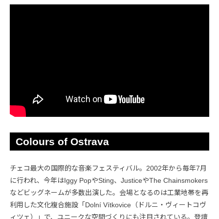
Colours of Ostrava
チェコ最大の国際的な音楽フェスティバル。2002年から毎年7月
に行われ、今年はIggy PopやSting、JusticeやThe Chainsmokers
などビッグネームが多数出演した。会場となるのは工業地帯を再
利用した文化複合施設「Dolní Vítkovice（ドルニ・ヴィートコヴ
ィツェ）」で、ユニークな空間づくりにも注目されている。登壇