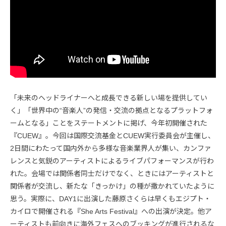
「未来のヘッドライナーへと成長できる新しい場を提供してい
く」「世界中の“音楽人”の発信・交流の拠点となるプラットフォ
ームとなる」ことをステートメントに掲げ、今年初開催された
『CUEW』。今回は国際交流基金とCUEW実行委員会が主催し、
2日間にわたって国内外から多様な音楽業界人が集い、カンファ
レンスと気鋭のアーティストによるライブパフォーマンスが行わ
れた。会場では関係者同士だけでなく、ときにはアーティストと
関係者が交流し、新たな「きっかけ」の種が撒かれていたように
思う。実際に、DAY1に出演した藤原さくらは早くもエジプト・
カイロで開催される『She Arts Festival』への出演が決定。他ア
ーティストも前向きに海外フェスへのブッキングが進行されるな