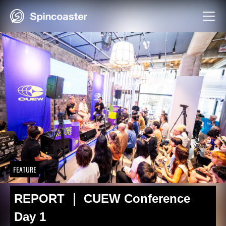
Skip
to
content
FEATURE
REPORT ｜ CUEW Conference
Day 1