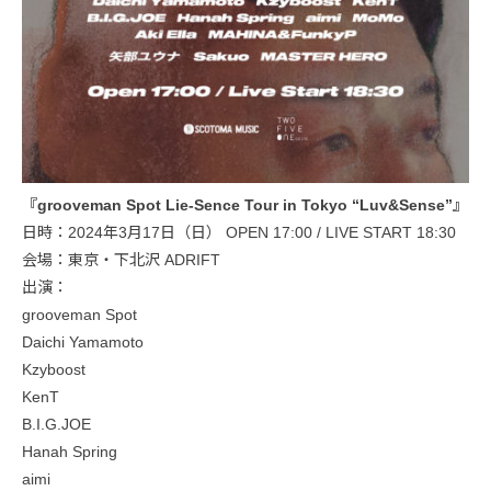
『grooveman Spot Lie-Sence Tour in Tokyo “Luv&Sense”』
日時：2024年3月17日（日） OPEN 17:00 / LIVE START 18:30
会場：東京・下北沢 ADRIFT
出演：
grooveman Spot
Daichi Yamamoto
Kzyboost
KenT
B.I.G.JOE
Hanah Spring
aimi