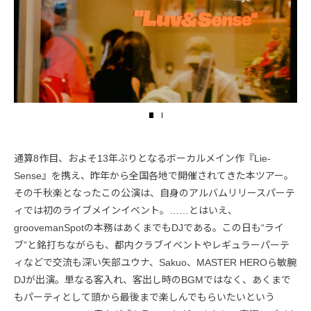
通算8作目、およそ13年ぶりとなるボーカルメイン作『Lie-
Sense』を携え、昨年から全国各地で開催されてきた本ツアー。
その千秋楽となったこの公演は、自身のアルバムリリースパーテ
ィでは初のライブメインイベント。……とはいえ、
groovemanSpotの本務はあくまでもDJである。この日も“ライ
ブ”と銘打ちながらも、都内クラブイベントやレギュラーパーテ
ィなどで交流も深い矢部ユウナ、Sakuo、MASTER HEROら敏腕
DJが出演。単なる客入れ、客出し時のBGMではなく、あくまで
もパーティとして頭から最後まで楽しんでもらいたいという