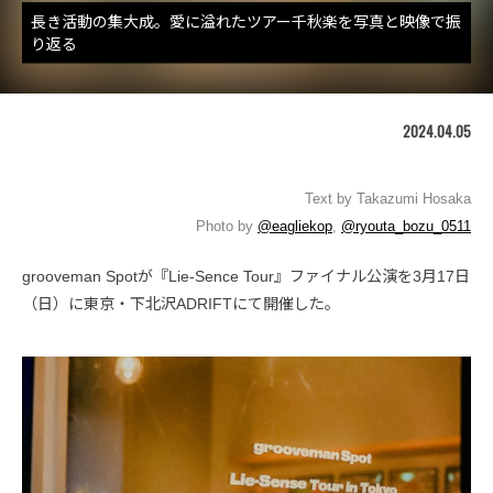
長き活動の集大成。愛に溢れたツアー千秋楽を写真と映像で振
り返る
2024.04.05
Text by Takazumi Hosaka
Photo by
@eagliekop
,
@ryouta_bozu_0511
grooveman Spotが『Lie-Sence Tour』ファイナル公演を3月17日
（日）に東京・下北沢ADRIFTにて開催した。