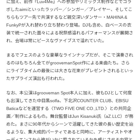
に加え、前作『Luv4Me』への参加やリミックス制作などでコラ
ボしたaimiといったラッパー／シンガー／プレイヤー、そしてこ
ちらもツアー先で共演するなど親交深いダンサー・MAHINA &
FunkyPが入れ替わり立ち替わり登場。DJも含め、白ベースの衣
装で統一された面々による祝祭感溢れるパフォーマンスが展開さ
れ、会場は常にピースなヴァイブスで溢れていた。
まるでフェスのような豪華なラインナップだが、そこで演奏され
るのはもちろん全てがgroovemanSpot作による楽曲たち。さら
にライブタイムの最後には大きな花束がプレゼントされるといっ
たサプライズ演出も行われた。
なお、本公演はgrooveman Spot本人に加え、彼もDJとして何度
も出演してきた中目黒solfa、下北沢COUNTER CLUB、EBISU
Baticaなどを運営する〈TWO FIVE ONE CO.,LTD.〉との共同企
画／制作によるもの。舞台監督はJun Kisanuki氏（aZ.LLC）が務
めた。まさに90年代からシーンで活躍してきた彼の長い歴史を辿
るような、集大成的パーティであると同時に、アーティストやオ
ーディエンスから彼がいかに愛されているかを感じさせる内容と