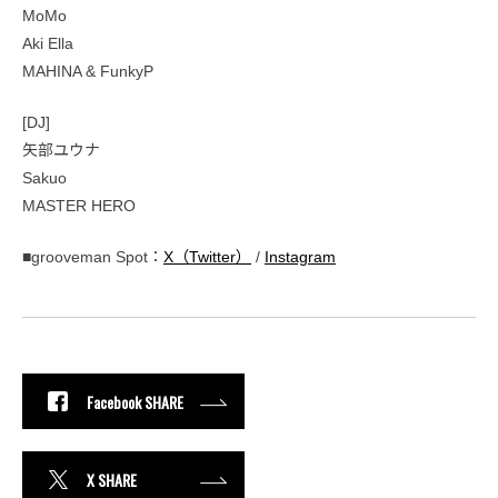
MoMo
Aki Ella
MAHINA & FunkyP
[DJ]
矢部ユウナ
Sakuo
MASTER HERO
■grooveman Spot：
X（Twitter）
/
Instagram
Facebook SHARE
X SHARE