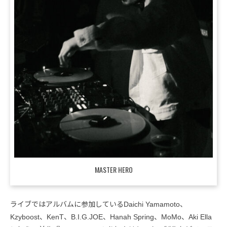
MASTER HERO
ライブではアルバムに参加しているDaichi Yamamoto、
Kzyboost、KenT、B.I.G.JOE、Hanah Spring、MoMo、Aki Ella