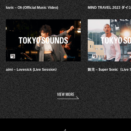
luvis – Oh (Official Music Video)
MIND TRAVEL 2023 
aimi – Lovesick (Live Session）
鋭児 – $uper $onic（Live 
VIEW MORE