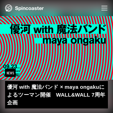
Skip
to
content
NEWS
優河 with 魔法バンド × maya ongakuに
よるツーマン開催 WALL&WALL 7周年
企画