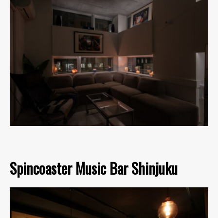
Spincoaster Music Bar Shinjuku