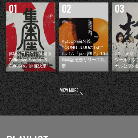
KEIJUの前名義、
YOUNG JUJUの1stア
体験型フェス『集楽座
ルバム『juzzy 92’』10
XG、東京
Collective Sounds &
周年記念盤リリース決
ワールドツ
Cultures』開催決定
定
ナル公演の
VIEW MORE