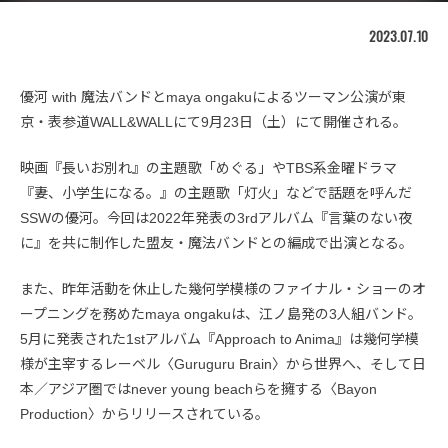
2023.07.10
優河 with 魔法バンドとmaya ongakuによるツーマン公演が東
京・表参道WALL&WALLにて9月23日（土）にて開催される。
映画『長いお別れ』の主題歌「めぐる」やTBS系金曜ドラマ
『妻、小学生になる。』の主題歌「灯火」などで話題を呼んだ
SSWの優河。今回は2022年発表の3rdアルバム『言葉のない夜
に』を共に制作した盟友・魔法バンドとの編成で出演となる。
また、昨年活動を休止した幾何学模様のファイナル・ショーのオ
ープニングを務めたmaya ongakuは、江ノ島発の3人組バンド。
5月に発表された1stアルバム『Approach to Anima』は幾何学模
様が主宰するレーベル〈Guruguru Brain〉から世界へ、そして日
本／アジア圏ではnever young beachらを擁する〈Bayon
Production〉からリリースされている。