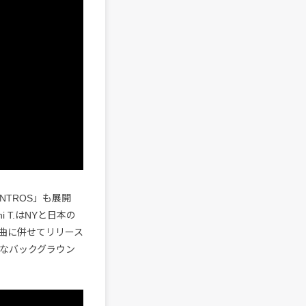
NTROS」も展開
i T.はNYと日本の
曲に併せてリリース
んなバックグラウン