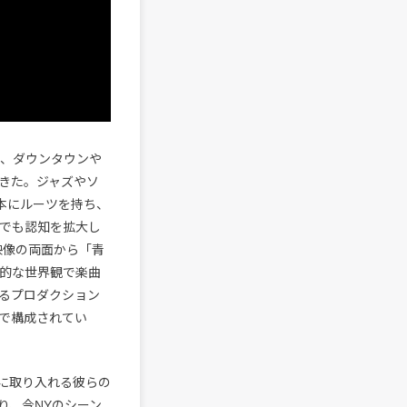
い、ダウンタウンや
きた。ジャズやソ
日本にルーツを持ち、
本でも認知を拡大し
と映像の両面から「青
と詩的な世界観で楽曲
せるプロダクション
5名で構成されてい
に取り入れる彼らの
り、今NYのシーン