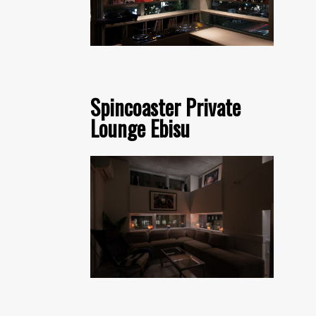
Spincoaster Private
Lounge Ebisu