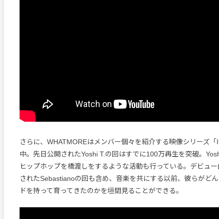
さらに、WHATMOREはメンバー個々を紹介する映像シリーズ「I
中。先日公開されたYoshi T.の回はすでに100万再生を突破。Yosh
ヒップホップを橋渡しをするような活動も行っている。デビュー
されたSebastianoの回も含め、音楽を共にする以前、彼らがど
ドを持って育ってきたのかを垣間見ることができる。