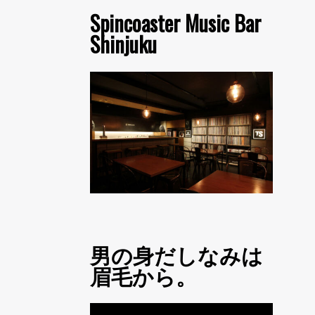
Spincoaster Music Bar
Shinjuku
男の身だしなみは
眉毛から。