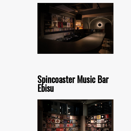
Spincoaster Music Bar
Ebisu