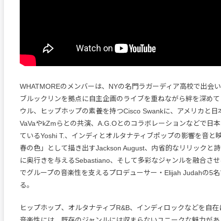
WHATMOREのメンバーは、NYの名門ラガーディア高校で出会
ブルックリンを拠点に自主企画のライブを重ねながら絆を深めて
ウル、ヒップホップの素養を持つCisco Swankに、アメリカと
VaVaやkZmらとの共演、A.G.Oとのコラボレーションなどで日
ているYoshi T.、インディとオルタナティブポップの影響を音
春の色」として描き出すJackson August、内省的なリリック
に奥行きを与えるSebastiano、そして多彩なジャンルを融合さ
でグループの音楽性を支えるプロデューサー・Elijah Judahの
る。
ヒップホップ、オルタナティブR&B、インディロックなどを自在
音楽性には、既存のジャンルには収まらないユニークな魅力があ