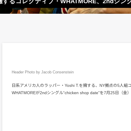
T.擁するコレクティブ・WHATMORE、2ndシ
Header Photo by Jacob Consenstein
日系アメリカ人のラッパー・Yoshi T.を擁する、NY拠点の5人
WHATMOREが2ndシングル“chicken shop date”を7月25