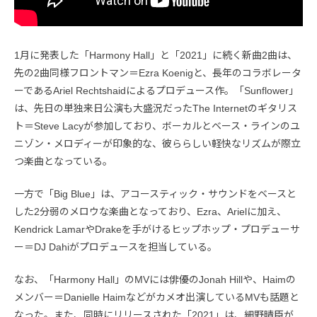
1月に発表した「Harmony Hall」と「2021」に続く新曲2曲は、
先の2曲同様フロントマン＝Ezra Koenigと、長年のコラボレータ
ーであるAriel Rechtshaidによるプロデュース作。「Sunflower」
は、先日の単独来日公演も大盛況だったThe Internetのギタリス
ト＝Steve Lacyが参加しており、ボーカルとベース・ラインのユ
ニゾン・メロディーが印象的な、彼ららしい軽快なリズムが際立
つ楽曲となっている。
一方で「Big Blue」は、アコースティック・サウンドをベースと
した2分弱のメロウな楽曲となっており、Ezra、Arielに加え、
Kendrick LamarやDrakeを手がけるヒップホップ・プロデューサ
ー＝DJ Dahiがプロデュースを担当している。
なお、「Harmony Hall」のMVには俳優のJonah Hillや、Haimの
メンバー＝Danielle Haimなどがカメオ出演しているMVも話題と
なった。また、同時にリリースされた「2021」は、細野晴臣が