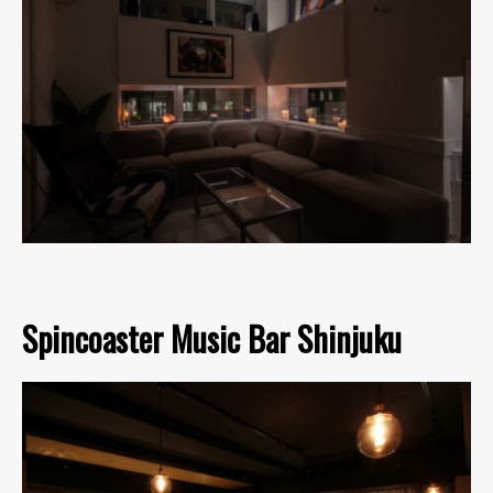
Spincoaster Music Bar Shinjuku