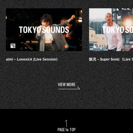
aimi – Lovesick (Live Session）
鋭児 – $uper $onic（Live 
VIEW MORE
PAGE to TOP