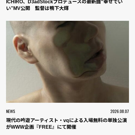
ICHIRO、D3adStockプロデュースの最新曲“幸せでい
い”MV公開 監督は鴨下大輝
NEWS
2026.08.07
現代の吟遊アーティスト・vqによる入場無料の単独公演
がWWW企画『FREE』にて開催