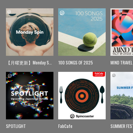
【月曜更新】Monday Spin
100 SONGS OF 2025
MIND TRAVEL
SPOTLIGHT
FabCafe
SUMMER FES