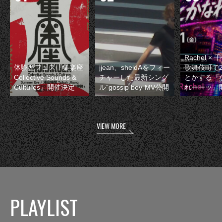
Rachel 
体験型フェス『集楽座
jjean、sheidAをフィー
歌舞伎町で
Collective Sounds &
チャーした最新シング
とかする『
Cultures』開催決定
ル“gossip boy”MV公開
れーーッ』
VIEW MORE
PLAYLIST