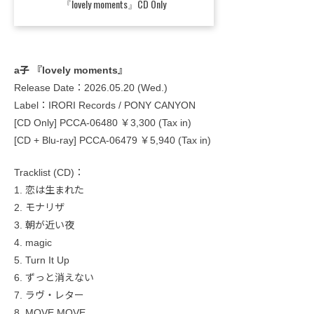
『lovely moments』CD Only
a子 『lovely moments』
Release Date：2026.05.20 (Wed.)
Label：IRORI Records / PONY CANYON
[CD Only] PCCA-06480 ￥3,300 (Tax in)
[CD + Blu-ray] PCCA-06479 ￥5,940 (Tax in)
Tracklist (CD)：
1. 恋は生まれた
2. モナリザ
3. 朝が近い夜
4. magic
5. Turn It Up
6. ずっと消えない
7. ラヴ・レター
8. MOVE MOVE