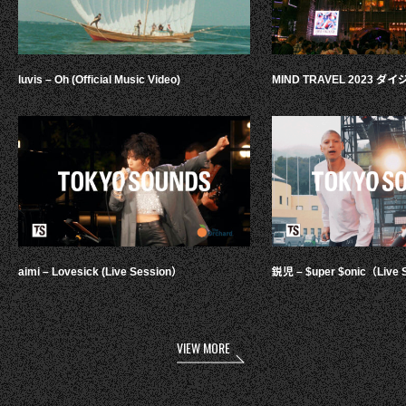
luvis – Oh (Official Music Video)
MIND TRAVEL 2023 
aimi – Lovesick (Live Session）
鋭児 – $uper $onic（Live 
VIEW MORE