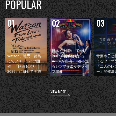
POPULAR
日本初上陸の『Red
Watson、地元・徳島
Bull Symphonic』に
青葉市子と
にてフリーライブ開
Awichが出演 4都市巡
よるツーマ
催 『阿波おどり
るシンフォニックライ
『二人のレ
2026』に併せて実施
ブ開催
ー』開催決
VIEW MORE