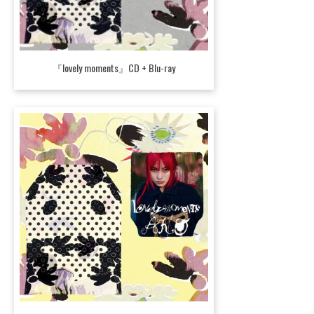
『lovely moments』CD + Blu-ray