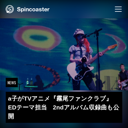
Skip
to
content
NEWS
a子がTVアニメ『霧尾ファンクラブ』
EDテーマ担当 2ndアルバム収録曲も公
開