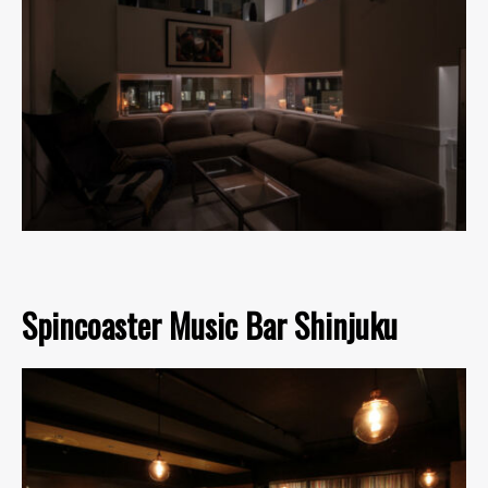
Spincoaster Music Bar Shinjuku