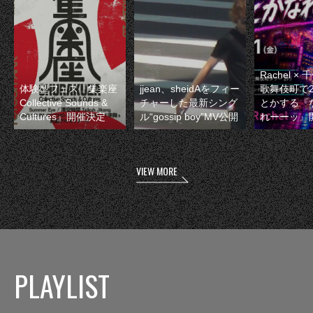
Rachel 
体験型フェス『集楽座
jjean、sheidAをフィー
歌舞伎町で
Collective Sounds &
チャーした最新シング
とかする『
Cultures』開催決定
ル“gossip boy”MV公開
れーーッ』
VIEW MORE
PLAYLIST