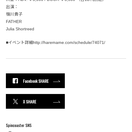
出演：
嶺川貴子
FATHER
Julia Shortreed
■イベント詳細http://haremame.com/schedule/74071/
Facebook SHARE
X SHARE
Spincoaster SNS