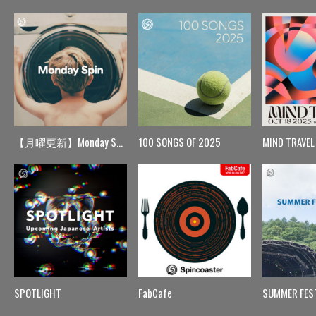
【月曜更新】Monday Spin
100 SONGS OF 2025
MIND TRAVEL
SPOTLIGHT
FabCafe
SUMMER FES