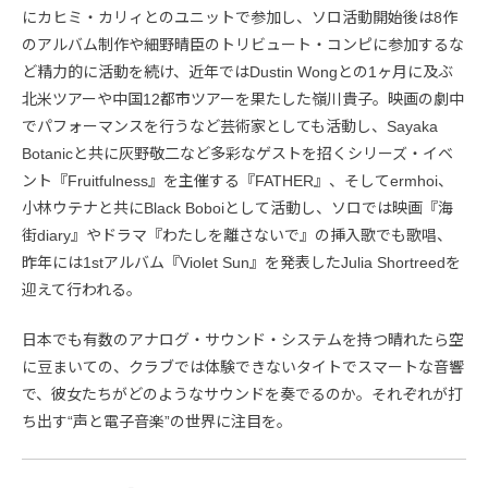
にカヒミ・カリィとのユニットで参加し、ソロ活動開始後は8作
のアルバム制作や細野晴臣のトリビュート・コンピに参加するな
ど精力的に活動を続け、近年ではDustin Wongとの1ヶ月に及ぶ
北米ツアーや中国12都市ツアーを果たした嶺川貴子。映画の劇中
でパフォーマンスを行うなど芸術家としても活動し、Sayaka
Botanicと共に灰野敬二など多彩なゲストを招くシリーズ・イベ
ント『Fruitfulness』を主催する『FATHER』、そしてermhoi、
小林ウテナと共にBlack Boboiとして活動し、ソロでは映画『海
街diary』やドラマ『わたしを離さないで』の挿入歌でも歌唱、
昨年には1stアルバム『Violet Sun』を発表したJulia Shortreedを
迎えて行われる。
日本でも有数のアナログ・サウンド・システムを持つ晴れたら空
に豆まいての、クラブでは体験できないタイトでスマートな音響
で、彼女たちがどのようなサウンドを奏でるのか。それぞれが打
ち出す“声と電子音楽”の世界に注目を。