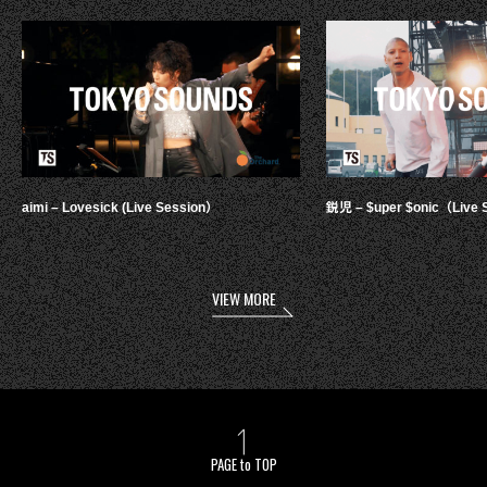
aimi – Lovesick (Live Session）
鋭児 – $uper $onic（Live 
VIEW MORE
PAGE to TOP