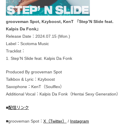
grooveman Spot, Kzyboost, KenT 『Step’N Slide feat.
Kalpis Da Fonk』
Release Date：2024.07.15 (Mon.)
Label：Scotoma Music
Tracklist：
1. Step’N Slide feat. Kalpis Da Fonk
Produced By grooveman Spot
Talkbox & Lyric：Kzyboost
Saxophone：KenT（Soulflex）
Additional Vocal：Kalpis Da Fonk（Hentai Sexy Generation）
■
配信リンク
■grooveman Spot：
X（Twitter）
/
Instagram