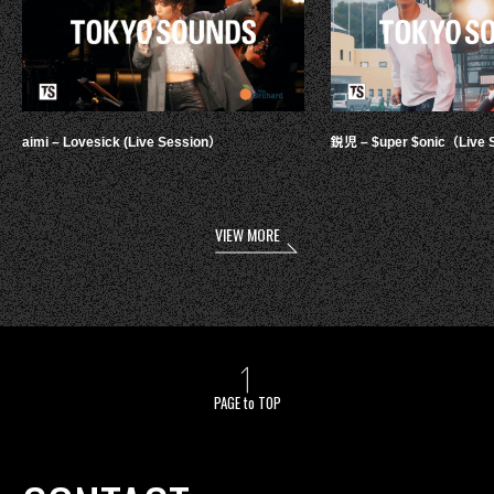
aimi – Lovesick (Live Session）
鋭児 – $uper $onic（Live 
VIEW MORE
PAGE to TOP