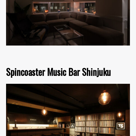
Spincoaster Music Bar Shinjuku