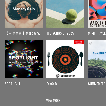
【月曜更新】Monday Spin
100 SONGS OF 2025
MIND TRAVEL
SPOTLIGHT
FabCafe
SUMMER FES
VIEW MORE