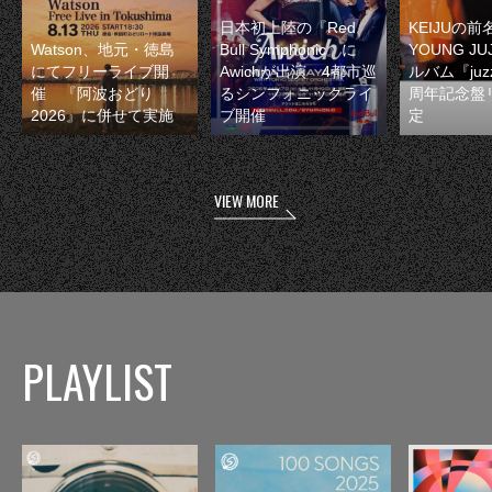
日本初上陸の『Red
KEIJUの
Watson、地元・徳島
Bull Symphonic』に
YOUNG JU
にてフリーライブ開
Awichが出演 4都市巡
ルバム『juzz
催 『阿波おどり
るシンフォニックライ
周年記念盤
2026』に併せて実施
ブ開催
定
VIEW MORE
PLAYLIST