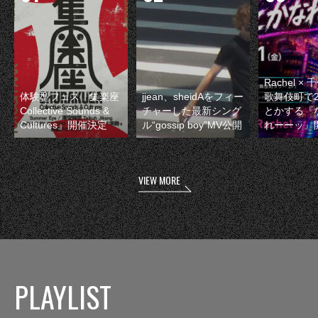
Rachel 
体験型フェス『集楽座
jjean、sheidAをフィー
歌舞伎町で
Collective Sounds &
チャーした最新シング
とかする『
Cultures』開催決定
ル“gossip boy”MV公開
れーーッ』
VIEW MORE
PLAYLIST