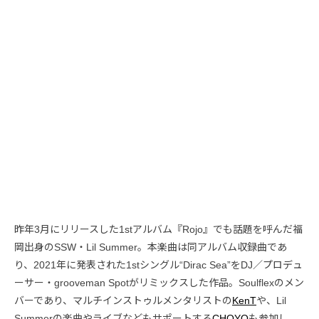
昨年3月にリリースした1stアルバム『Rojo』でも話題を呼んだ福
岡出身のSSW・Lil Summer。本楽曲は同アルバム収録曲であ
り、2021年に発表された1stシングル“Dirac Sea”をDJ／プロデュ
ーサー・grooveman Spotがリミックスした作品。Soulflexのメン
バーであり、マルチインストゥルメンタリストの
KenT
や、Lil
Summerの楽曲やライブなどもサポートする
CHOYO
も参加し、