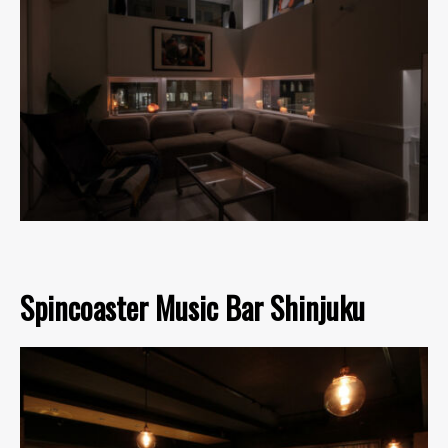
Spincoaster Music Bar Shinjuku