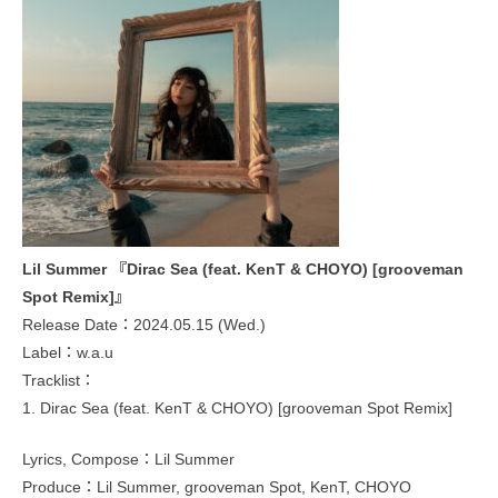
Lil Summer 『Dirac Sea (feat. KenT & CHOYO) [grooveman
Spot Remix]』
Release Date：2024.05.15 (Wed.)
Label：w.a.u
Tracklist：
1. Dirac Sea (feat. KenT & CHOYO) [grooveman Spot Remix]
Lyrics, Compose：Lil Summer
Produce：Lil Summer, grooveman Spot, KenT, CHOYO