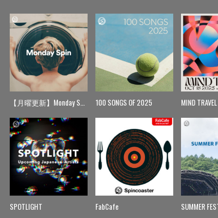
【月曜更新】Monday Spin
100 SONGS OF 2025
MIND TRAVEL
SPOTLIGHT
FabCafe
SUMMER FES