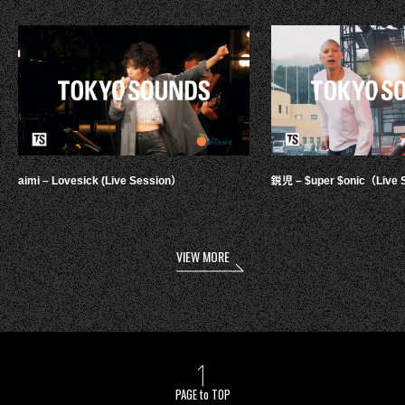
aimi – Lovesick (Live Session）
鋭児 – $uper $onic（Live 
VIEW MORE
PAGE to TOP