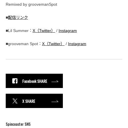
Remixed by groovemanSpot
■
配信リンク
■Lil Summer：
X（Twitter）
/
Instagram
■grooveman Spot：
X（Twitter）
/
Instagram
Facebook SHARE
X SHARE
Spincoaster SNS