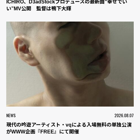
ICHIRO、D3adStockプロデュースの最新曲“幸せでい
い”MV公開 監督は鴨下大輝
NEWS
2026.08.07
現代の吟遊アーティスト・vqによる入場無料の単独公演
がWWW企画『FREE』にて開催