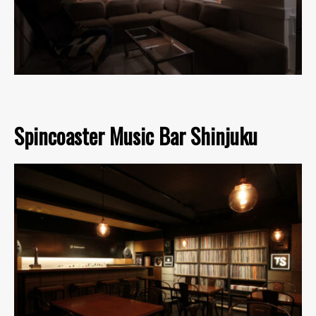
Spincoaster Music Bar Shinjuku