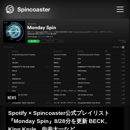
Skip
to
content
NEWS
Spotify × Spincoaster公式プレイリスト
『Monday Spin』8/28分を更新 BECK、
King Krule、向井太一など