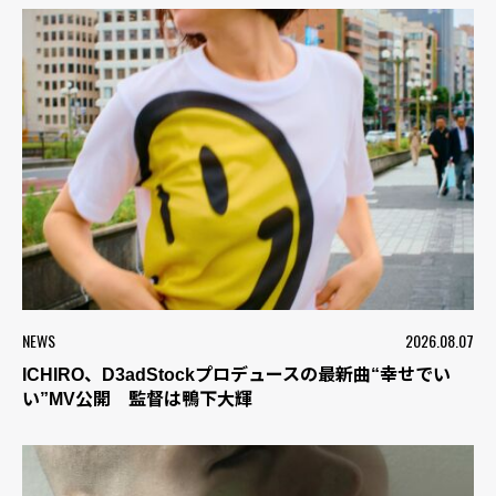
NEWS
2026.08.07
ICHIRO、D3adStockプロデュースの最新曲“幸せでい
い”MV公開 監督は鴨下大輝