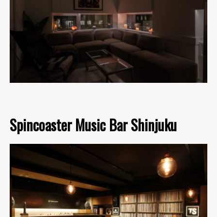
Spincoaster Music Bar Shinjuku