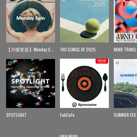
【月曜更新】Monday Spin
100 SONGS OF 2025
MIND TRAVEL
SPOTLIGHT
FabCafe
SUMMER FES
VIEW MORE