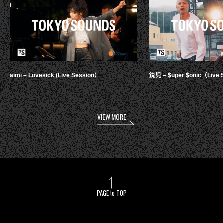
aimi – Lovesick (Live Session）
鋭児 – $uper $onic（Live 
VIEW MORE
PAGE to TOP