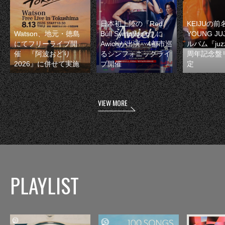
日本初上陸の『Red
KEIJUの
Watson、地元・徳島
Bull Symphonic』に
YOUNG JU
にてフリーライブ開
Awichが出演 4都市巡
ルバム『juzz
催 『阿波おどり
るシンフォニックライ
周年記念盤
2026』に併せて実施
ブ開催
定
VIEW MORE
PLAYLIST