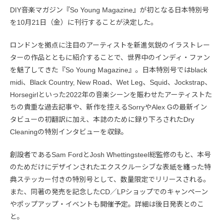
DIY音楽マガジン『So Young Magazine』が初となる日本特別号
を10月21日（金）に刊行することが決定した。
ロンドンを拠点に注目のアーティストを新進気鋭のイラストレー
ターの作品とともに紹介することで、世界中のインディ・ファン
を魅了してきた『So Young Magazine』。日本特別号ではblack
midi、Black Country, New Road、Wet Leg、Squid、Jockstrap、
Horsegirlといった2022年の音楽シーンを賑わせたアーティストた
ちの貴重な過去記事や、新作を控えるSorryやAlex Gの最新イン
タビューの初翻訳に加え、本誌のために録り下ろされたDry
Cleaningの特別インタビューを収録。
創設者であるSam FordとJosh Whettingsteel総監修のもと、本号
のためだけにデザインされたエクスクルーシブな表紙を纏った特
典ステッカー付きの特別号として、数量限定でリリースされる。
また、同著の発売を記念したCD／LPショップでのキャンペーン
やポップアップ・イベントも開催予定。詳細は後日発表とのこ
と。