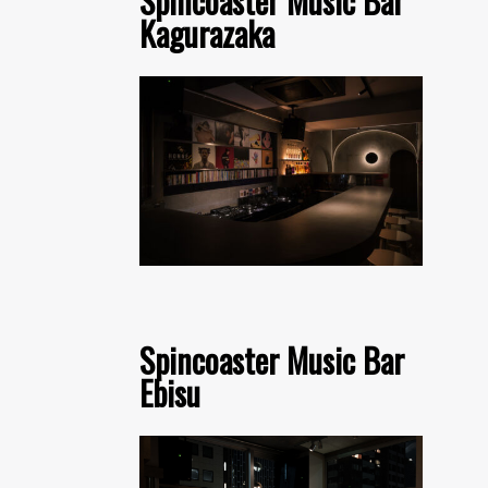
Spincoaster Music Bar
Kagurazaka
Spincoaster Music Bar
Ebisu