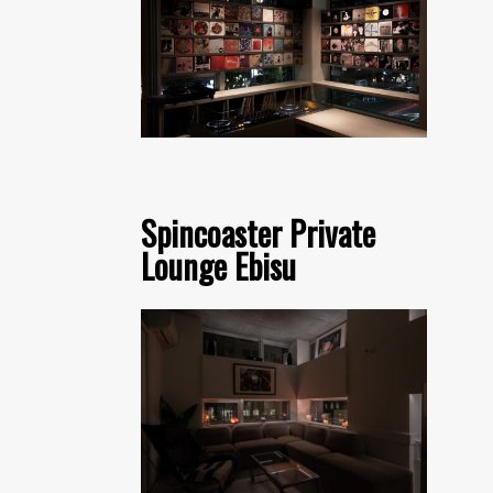
Spincoaster Private
Lounge Ebisu