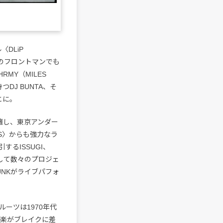
〈DLiP
CEのフロントマンでも
RMY（MILES
つDJ BUNTA、そ
とに。
トを擁し、東京アンダー
DS〉からも強力なラ
るISSUGI、
、そして数々のプロジェ
UNKがライブパフォ
ーツは1970年代
音楽がブレイクに差