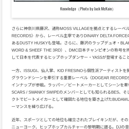
Knxwledge（Photo by Jack McKain）
さらに神奈川県藤沢、通称MOSS VILLAGEを拠点とするレーベル
RECORDS〉から、レーベル主宰でありDINARY DELTA FOR
あるDUSTY HUSKYも登場。さらに、藤沢のラップデュオ・BLAH
WORD & SHEEF THE 3RD）、DMC日本チャンピオンの称号を持
して日本を代表するヒップホップダンサー・YASSが登場するこ
一方、ISSUGI、仙人掌、KID FRESINOら個性派アーティス
グラウンドシーンを牽引する重要レーベル〈DOGEAR RECOR
インナップが参戦。ラッパー／ビートメーカーとしてシーンを牽引す
SCARS / SWANKY SWIPEのメンバーとしても知られるBES
クトでビートメイカーとして確固たる地位を築き上げたBUDAM
ーマンスを繰り広げる。
近年、スポーツとしての地位も確立されたブレイキンだが、そのル
ニューヨーク、ヒップホップカルチャーの黎明期に遡る。DJの