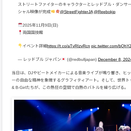
ストリートファイターのキャラクターとレッドブル・ダンサ
シャル映像が完成
@StreetFighterJA
@Reebokjp
2025年11月9日(日)
両国国技館
イベント詳細
https://t.co/aTvRIzvRcn
pic.twitter.com/bQh
— レッドブル ジャパン
(@redbulljapan)
December 8, 202
当日は、DJやビートメイカーによる音楽ライブが鳴り響き、ヒ
ーの自由な精神を象徴するグラフィティアート。そして、世界トップ
& B-Girlたちが、この熱狂の空間で白熱のバトルを繰り広げる。