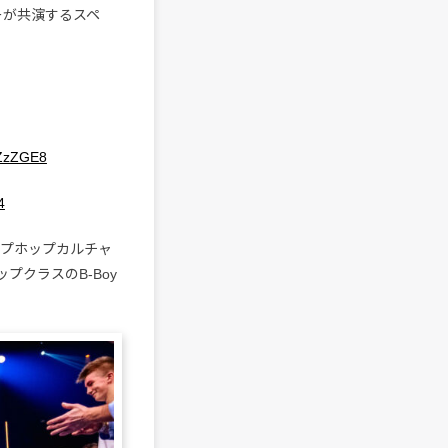
ーが共演するスペ
YZzZGE8
4
ップホップカルチャ
クラスのB-Boy