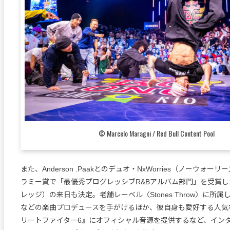
©︎ Marcelo Maragni / Red Bull Content Pool
また、Anderson .Paakとのデュオ・NxWorries（ノーウォ
ラミー賞で「最優秀プログレッシブR&Bアルバム部門」を受賞したKn
レッジ）の来日も決定。老舗レーベル〈Stones Throw〉に所属し、Ke
などの楽曲プロデュースを手がけるほか、彼自身も愛好する人気
リートファイター6』にオフィシャル音源を提供するなど、イン