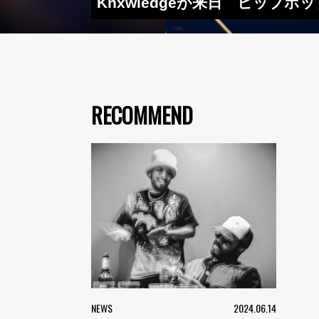
Knxwledgeが来日 ヒッ
RECOMMEND
NEWS
2024.06.14