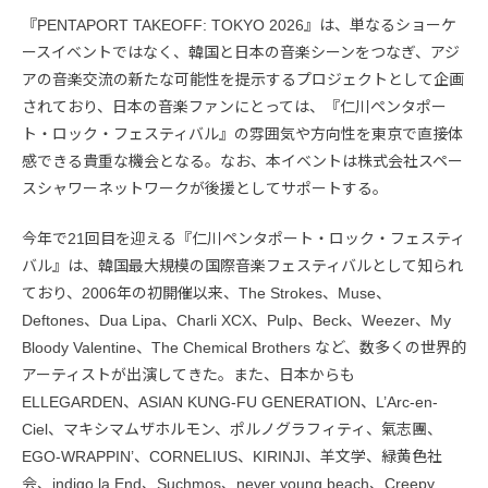
『PENTAPORT TAKEOFF: TOKYO 2026』は、単なるショーケ
ースイベントではなく、韓国と日本の音楽シーンをつなぎ、アジ
アの音楽交流の新たな可能性を提示するプロジェクトとして企画
されており、日本の音楽ファンにとっては、『仁川ペンタポー
ト・ロック・フェスティバル』の雰囲気や方向性を東京で直接体
感できる貴重な機会となる。なお、本イベントは株式会社スペー
スシャワーネットワークが後援としてサポートする。
今年で21回目を迎える『仁川ペンタポート・ロック・フェスティ
バル』は、韓国最大規模の国際音楽フェスティバルとして知られ
ており、2006年の初開催以来、The Strokes、Muse、
Deftones、Dua Lipa、Charli XCX、Pulp、Beck、Weezer、My
Bloody Valentine、The Chemical Brothers など、数多くの世界的
アーティストが出演してきた。また、日本からも
ELLEGARDEN、ASIAN KUNG-FU GENERATION、L’Arc-en-
Ciel、マキシマムザホルモン、ポルノグラフィティ、氣志團、
EGO-WRAPPIN’、CORNELIUS、KIRINJI、羊文学、緑黄色社
会、indigo la End、Suchmos、never young beach、Creepy