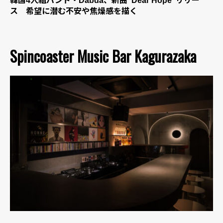
韓国4人組バンド・Dabda、新曲“Dear Hope”リリー
ス 希望に潜む不安や焦燥感を描く
Spincoaster Music Bar Kagurazaka