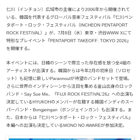
仁川（インチョン）広域市の主催により2006年から開催されて
いる、韓国を代表するグローバル音楽フェスティバル『仁川ペン
タポート・ロック・フェスティバル（INCHEON PENTAPORT
ROCK FESTIVAL）』が、7月8日（水）東京・渋谷WWW Xにて
特別なプレイベント『PENTAPORT TAKEOFF: TOKYO 2026』
を開催する。
本イベントには、日韓のシーンで際立った存在感を放つ全4組の
アーティストが出演する。韓国からは今年2月の初来日（ソロセ
ット）も記憶に新しいParannoulが待望のバンドセットで登場。
さらに世界のインディシーンから注目を集める釜山出身のロック
バンド・Say Sue Me、『FUJI ROCK FESTIVAL’26』への出演も
決定しているHYUKOHのメンバーが在籍する韓国インディのスー
パーバンド・Bongjeingan（ボンジェインガン）も出演する。ま
た、日本からは『仁川ペンタポート・ロック・フェスティバル』
本編への出演も決定しているMONO NO AWAREが参加決定。