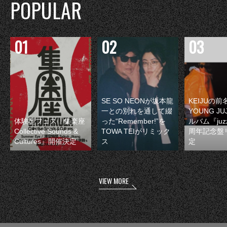
POPULAR
SE SO NEONが坂本龍
KEIJUの
一との別れを通して綴
YOUNG JU
体験型フェス『集楽座
った“Remember!”を
ルバム『juzz
Collective Sounds &
TOWA TEIがリミック
周年記念盤
Cultures』開催決定
ス
定
VIEW MORE