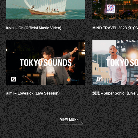
luvis – Oh (Official Music Video)
MIND TRAVEL 2023 
aimi – Lovesick (Live Session）
鋭児 – $uper $onic（Live 
VIEW MORE