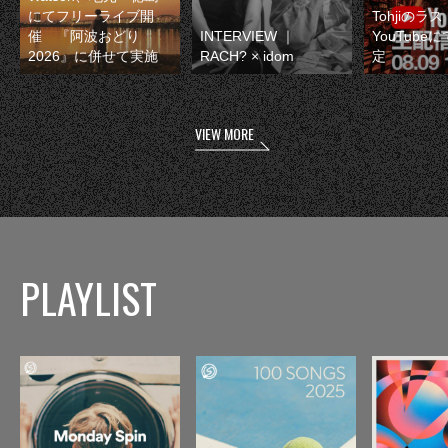
にてフリーライブ開
Tohjiのラ
催 『阿波おどり
INTERVIEW ｜
YouTube
2026』に併せて実施
RACH? × idom
定
VIEW MORE
PLAYLIST