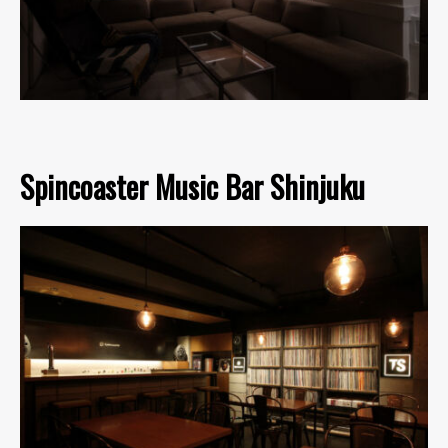
Spincoaster Music Bar Shinjuku