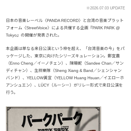
※2026.07.03 UPDATE
日本の音楽レーベル〈PANDA RECORD〉と台湾の音楽プラット
フォーム〈StreetVoice〉による共催する企画『PARK PARK @
Tokyo』の開催が発表された。
本企画は単なる来日公演という枠を超え、「台湾音楽の今」をパ
ッケージした、東京に向けたシリーズキュレーション。鄭宜農
（Enno Cheng／イーノチェン）、陳珊妮（Sandee Chan／サン
ディチャン）、生祥樂隊（Sheng Xiang & Band／シェンシャン
バンド）、YELLOW黃宣（YELLOW Huang Hsuan／イエローホ
アンシュエン）、LÜCY（ルーシー）がリレー形式で来日公演を
行う。