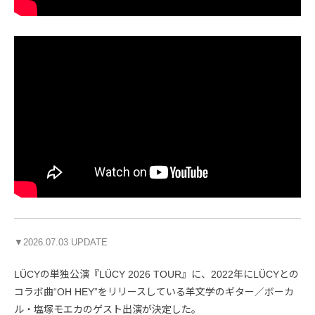
▼2026.07.03 UPDATE
LÜCYの単独公演『LÜCY 2026 TOUR』に、2022年にLÜCYとの
コラボ曲“OH HEY”をリリースしている羊文学のギター／ボーカ
ル・塩塚モエカのゲスト出演が決定した。