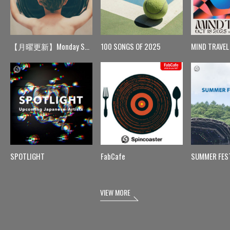
【月曜更新】Monday Spin
100 SONGS OF 2025
MIND TRAVEL
SPOTLIGHT
FabCafe
SUMMER FES
VIEW MORE