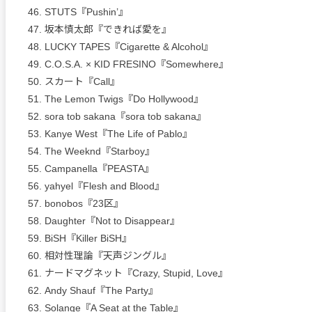
46. STUTS『Pushin’』
47. 坂本慎太郎『できれば愛を』
48. LUCKY TAPES『Cigarette & Alcohol』
49. C.O.S.A. × KID FRESINO『Somewhere』
50. スカート『Call』
51. The Lemon Twigs『Do Hollywood』
52. sora tob sakana『sora tob sakana』
53. Kanye West『The Life of Pablo』
54. The Weeknd『Starboy』
55. Campanella『PEASTA』
56. yahyel『Flesh and Blood』
57. bonobos『23区』
58. Daughter『Not to Disappear』
59. BiSH『Killer BiSH』
60. 相対性理論『天声ジングル』
61. ナードマグネット『Crazy, Stupid, Love』
62. Andy Shauf『The Party』
63. Solange『A Seat at the Table』