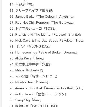
64. 星野源『恋』
65. クリープハイプ『世界観』
66. James Blake『The Colour in Anything』
67. Red Hot Chili Peppers『The Getaway』
68. トクマルシューゴ『TOSS』
69. Francis and The Lights『Farewell, Starlite!』
70. Nick Cave & The Bad Seeds『Skeleton Tree』
71. ミツメ『A LONG DAY』
72. Homecomings『Sale of Broken Dreams』
73. Alicia Keys『Here』
74. 私立恵比寿中学『穴空』
75. Mitski『Puberty 2』
76. 赤い公園『純情ランドセル』
77. Nicolas Jaar『Sirens』
78. American Football『American Football（2）』
79. indigo la end『藍色ミュージック』
80. Syrup16g『darc』
81. 岡崎体育『BASIN TECHNO』