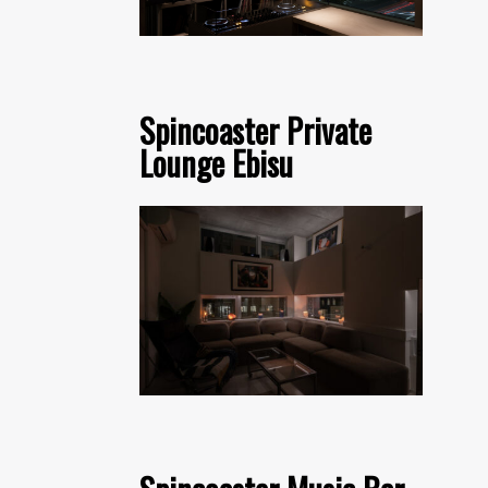
Spincoaster Private
Lounge Ebisu