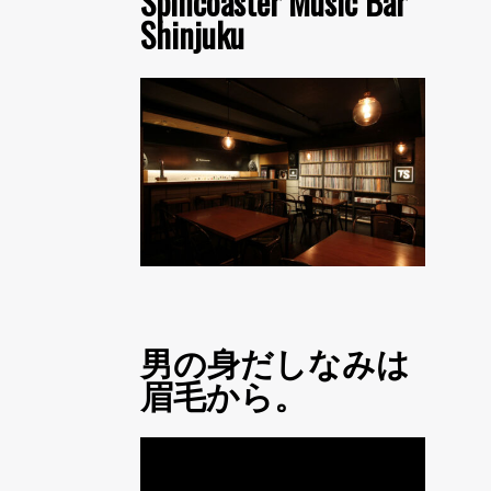
Spincoaster Music Bar
Shinjuku
男の身だしなみは
眉毛から。