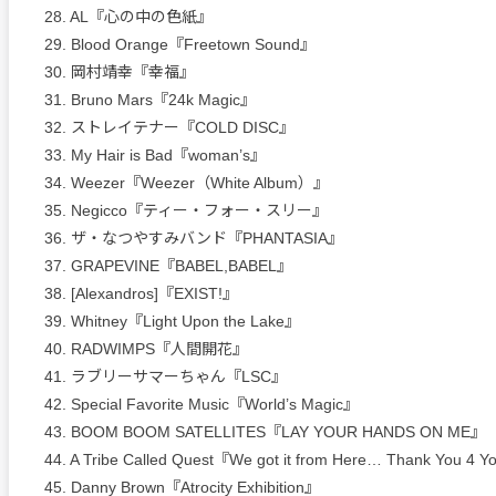
28. AL『心の中の色紙』
29. Blood Orange『Freetown Sound』
30. 岡村靖幸『幸福』
31. Bruno Mars『24k Magic』
32. ストレイテナー『COLD DISC』
33. My Hair is Bad『woman’s』
34. Weezer『Weezer（White Album）』
35. Negicco『ティー・フォー・スリー』
36. ザ・なつやすみバンド『PHANTASIA』
37. GRAPEVINE『BABEL,BABEL』
38. [Alexandros]『EXIST!』
39. Whitney『Light Upon the Lake』
40. RADWIMPS『人間開花』
41. ラブリーサマーちゃん『LSC』
42. Special Favorite Music『World’s Magic』
43. BOOM BOOM SATELLITES『LAY YOUR HANDS ON ME』
44. A Tribe Called Quest『We got it from Here… Thank You 4 Y
45. Danny Brown『Atrocity Exhibition』