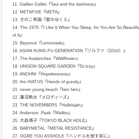
11. Galileo Galilei『Sea and the darkness』
12. METAFIVE『META』
13. きのこ帝国『愛のゆくえ』
14. The 1975『I Like It When You Sleep, for You Are So Beautif
of It』
15. Beyoncé『Lemonade』
16. ASIAN KUNG-FU GENERATION『ソルファ（2016）』
17. The Avalanches『Wildflower』
18. UNISON SQUARE GARDEN『Dr.Izzy』
19. ANOHNI『Hopelessness』
20. the HIATUS『Hands of gravity』
21. never young beach『fam fam』
22. 蓮沼執太『メロディーズ』
23. THE NOVEMBERS『Hallelujah』
24. Anderson .Paak『Malibu』
25. 大森靖子『TOKYO BLACK HOLE』
26. BABYMETAL『METAL RESISTANCE』
27. OGRE YOU ASSHOLE『ハンドルを放す前に』