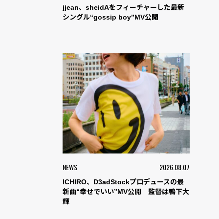
jjean、sheidAをフィーチャーした最新
シングル“gossip boy”MV公開
NEWS
2026.08.07
ICHIRO、D3adStockプロデュースの最
新曲“幸せでいい”MV公開 監督は鴨下大
輝