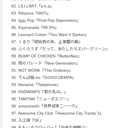
82. LILI LIMIT『a.k.a』
83. Rihanna『ANTI』
84. Iggy Pop『Post Pop Depression』
85. Kaytranada『99.9%』
86. Leonard Cohen『You Want It Darker』
87. くるり『琥珀色の街、上海蟹の朝』
88. ふくろうず『だって、あたしたちエバーグリーン』
89. BUMP OF CHICKEN『Butterflies』
90. 雨のパレード『New Generation』
91. NOT WONK『This Ordinary』
92. でんぱ組.inc『GOGO DEMPA』
93. Noname『Telephone』
94. RADWIMPS『君の名は。』
95. TAMTAM『ニューポエジー』
96. amazarashi『世界収束二一一六』
97. Awesome City Club『Awesome City Tracks 3』
98. 入江陽『SF』
99. ももいろクローバーZ『白金の夜明け』