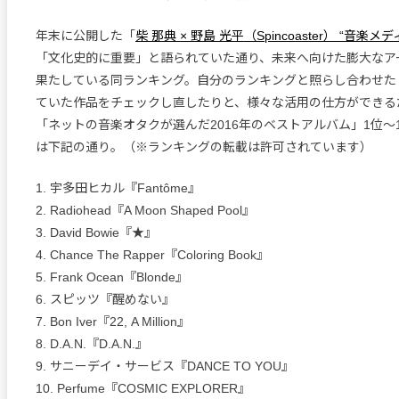
年末に公開した「
柴 那典 × 野島 光平（Spincoaster） “音楽メ
「文化史的に重要」と語られていた通り、未来へ向けた膨大なア
果たしている同ランキング。自分のランキングと照らし合わせた
ていた作品をチェックし直したりと、様々な活用の仕方ができる
「ネットの音楽オタクが選んだ2016年のベストアルバム」1位〜
は下記の通り。（※ランキングの転載は許可されています）
1. 宇多田ヒカル『Fantôme』
2. Radiohead『A Moon Shaped Pool』
3. David Bowie『★』
4. Chance The Rapper『Coloring Book』
5. Frank Ocean『Blonde』
6. スピッツ『醒めない』
7. Bon Iver『22, A Million』
8. D.A.N.『D.A.N.』
9. サニーデイ・サービス『DANCE TO YOU』
10. Perfume『COSMIC EXPLORER』