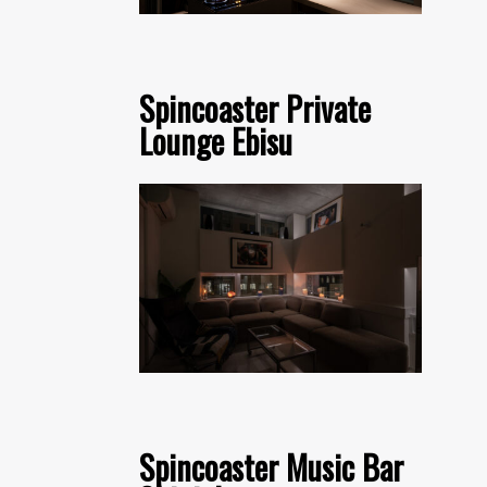
Spincoaster Private
Lounge Ebisu
Spincoaster Music Bar