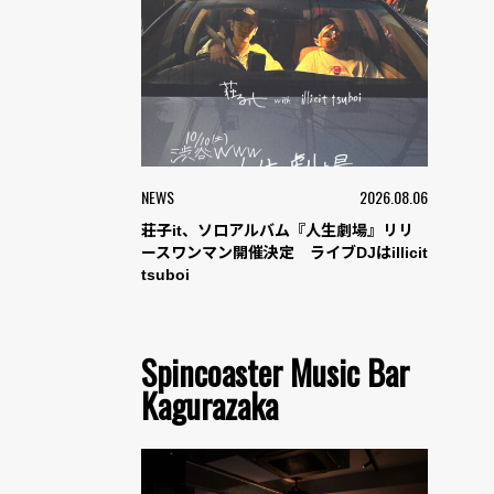
NEWS
2026.08.06
荘子it、ソロアルバム『人生劇場』リリ
ースワンマン開催決定 ライブDJはillicit
tsuboi
Spincoaster Music Bar
Kagurazaka