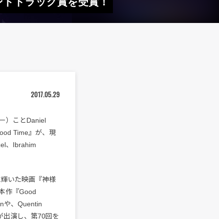
・サウンドトラック賞を受賞！
2017.05.29
ー）ことDaniel
d Time』が、現
、Ibrahim
に輝いた映画『神様
本作『Good
や、Quentin
ighが出演し、第70回を