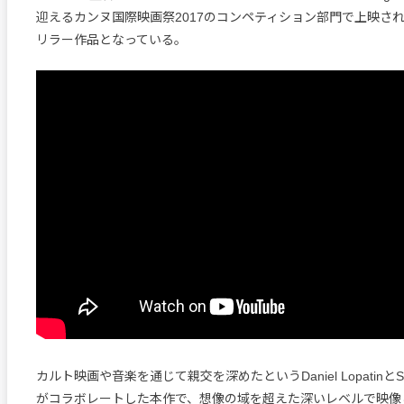
迎えるカンヌ国際映画祭2017のコンペティション部門で上映さ
リラー作品となっている。
カルト映画や音楽を通じて親交を深めたというDaniel LopatinとS
がコラボレートした本作で、想像の域を超えた深いレベルで映像