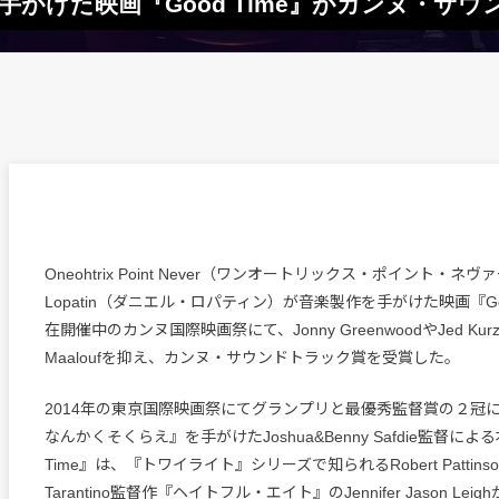
erが音楽を手がけた映画『Good Time』がカンヌ
Oneohtrix Point Never（ワンオートリックス・ポイント・ネヴァ
Lopatin（ダニエル・ロパティン）が音楽製作を手がけた映画『Goo
在開催中のカンヌ国際映画祭にて、Jonny GreenwoodやJed Kurzel
Maaloufを抑え、カンヌ・サウンドトラック賞を受賞した。
2014年の東京国際映画祭にてグランプリと最優秀監督賞の２冠
なんかくそくらえ』を手がけたJoshua&Benny Safdie監督による
Time』は、『トワイライト』シリーズで知られるRobert Pattinson
Tarantino監督作『ヘイトフル・エイト』のJennifer Jason Le