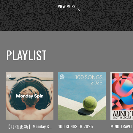
VIEW MORE
PLAYLIST
【月曜更新】Monday Spin
100 SONGS OF 2025
MIND TRAVEL