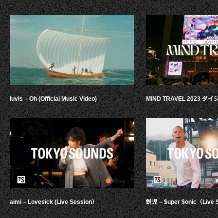
luvis – Oh (Official Music Video)
MIND TRAVEL 2023 
aimi – Lovesick (Live Session）
鋭児 – $uper $onic（Live 