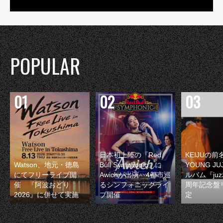
POPULAR
日本初上陸の『Red
KEIJUの
Watson、地元・徳島
Bull Symphonic』に
YOUNG JU
にてフリーライブ開
Awichが出演 4都市巡
ルバム『juzz
催 『阿波おどり
るシンフォニックライ
周年記念盤
2026』に併せて実施
ブ開催
定