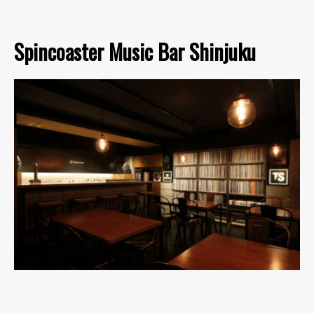
Spincoaster Music Bar Shinjuku