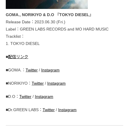
GOMA., NORIKIYO & D.O 『TOKYO DIESEL』
Release Date：2023.06.30 (Fri.)
Label：GREEN LABS RECORDS and MO HARD MUSIC
Tracklist：
1. TOKYO DIESEL
■
配信リンク
■GOMA.：
Twitter
/
Instagram
■NORIKIYO：
Twitter
/
Instagram
■D.O：
Twitter
/
Instagram
■Dr.GREEN LABS：
Twitter
/
Instagram