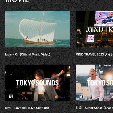
luvis – Oh (Official Music Video)
MIND TRAVEL 2023 
aimi – Lovesick (Live Session）
鋭児 – $uper $onic（Live 