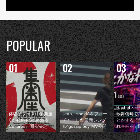
POPULAR
Rachel 
体験型フェス『集楽座
jjean、sheidAをフィー
歌舞伎町で
Collective Sounds &
チャーした最新シング
とかする『
Cultures』開催決定
ル“gossip boy”MV公開
れーーッ』