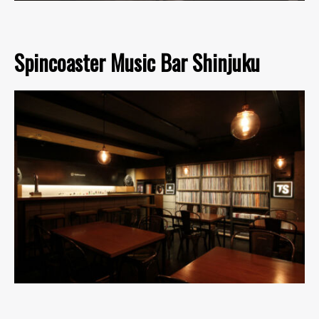
Spincoaster Music Bar Shinjuku