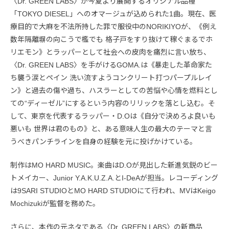
〈Dr. GREEN LABS〉が今夏より展開するオリジナル品種
「TOKYO DIESEL」へのオマージュが込められた1曲。現在、医
療目的で大麻を不法所持した罪で服役中のNORIKIYOが、《例え
数年隔離塀の向こうで檻でも 格子戸をすり抜けて稼ぐまるでホ
リエモン》とラッパーとして社会への皮肉を痛烈に言い放ち、
〈Dr. GREEN LABS〉を手がけるGOMA.は《暴走した革命家た
ち襲う涙とペイン 洗い流すようコンクリート打つパープルレイ
ン》と過去の傷や過ち、ハスラーとしての苦悩や心情を燃料とし
ての“ディーゼル”にするという内容のリリックを落とし込む。そ
して、東京を代表するラッパー・D.Oは《自分で決めろよ良いも
悪いも 世界は君のもの》と、ある意味人生の最大のテーマと言
うべきパンチラインを自身の経験を元に投げかけている。
制作はMO HARD MUSIC。楽曲はD.Oが見出した新進気鋭のビー
トメイカー、Junior Y.A.K.U.Z.A.とI-DeAが担当。レコーディング
は9SARI STUDIOとMO HARD STUDIOにて行われ、MVはKeigo
Mochizukiが監督を務めた。
さらに、本作の元ネタである〈Dr. GREEN LABS〉の新商品