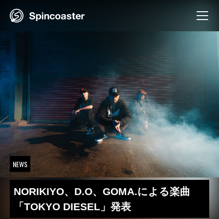
Skip
to
content
NEWS
NORIKIYO、D.O、GOMA.による楽曲
「TOKYO DIESEL」発表