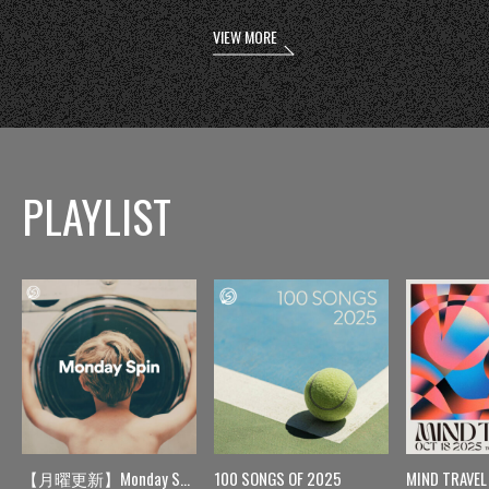
VIEW MORE
PLAYLIST
【月曜更新】Monday Spin
100 SONGS OF 2025
MIND TRAVEL