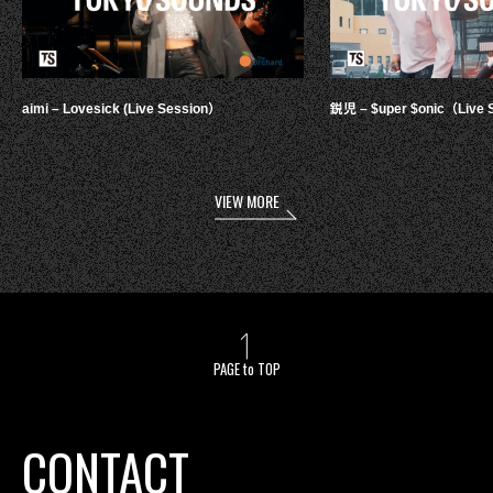
aimi – Lovesick (Live Session）
鋭児 – $uper $onic（Live 
VIEW MORE
PAGE to TOP
CONTACT