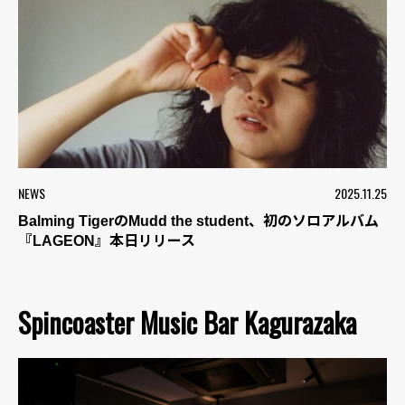
NEWS
2025.11.25
Balming TigerのMudd the student、初のソロアルバム
『LAGEON』本日リリース
Spincoaster Music Bar Kagurazaka