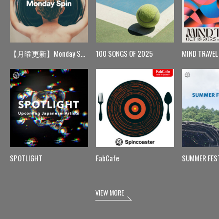
【月曜更新】Monday Spin
100 SONGS OF 2025
MIND TRAVEL
SPOTLIGHT
FabCafe
SUMMER FES
VIEW MORE