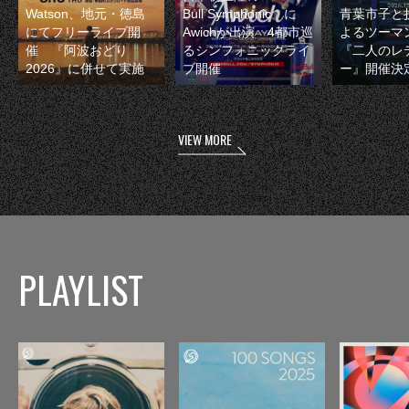
Watson、地元・徳島
Bull Symphonic』に
青葉市子と
にてフリーライブ開
Awichが出演 4都市巡
よるツーマ
催 『阿波おどり
るシンフォニックライ
『二人のレ
2026』に併せて実施
ブ開催
ー』開催決
VIEW MORE
PLAYLIST