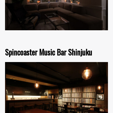
Spincoaster Music Bar Shinjuku