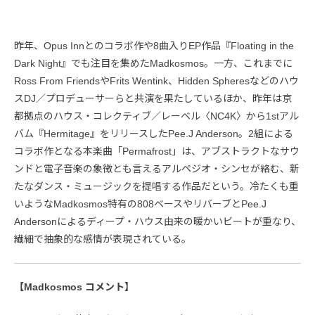
昨年、Opus Innとのコラボ作や8曲入りEP作品『Floating in the
Dark Night』でも注目を集めたMadkosmos。一方、これまでに
Ross From FriendsやFrits Wentink、Hidden Spheresなどのハウ
スDJ／プロデューサーらと共演を果たしているほか、昨年は京
都拠点のハウス・コレクティブ／レーベル〈NC4K〉から1stアル
バム『Hermitage』をリリースしたPee.J Anderson。2組による
コラボ作となる本楽曲「Permafrost」は、アブストラクトなサウ
ンドと電子音楽の象徴とも言えるアルペジオ・シンセが絡む、新
たなダンス・ミュージックを提唱する作品だという。冷たくも重
いようなMadkosmos特有の808ベースやリバーブとPee.J
Andersonによるディープ・ハウス由来の暖かいビートが重なり、
繊細で抽象的な感情が表現されている。
【Madkosmos コメント】