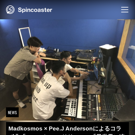
Skip
to
content
NEWS
Madkosmos × Pee.J Andersonによるコラ