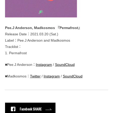
Pee.J Anderson, Madkosmos 『Permafrost』
Release Date：2021.03.20 (Sat.)
Label：Pee.J Anderson and Madkosmos
Tracklist：
1. Permafrost
■Pee.J Anderson：
Instagram
/
SoundCloud
■Madkosmos：
Twitter
/
Instagram
/
SoundCloud
Facebook SHARE