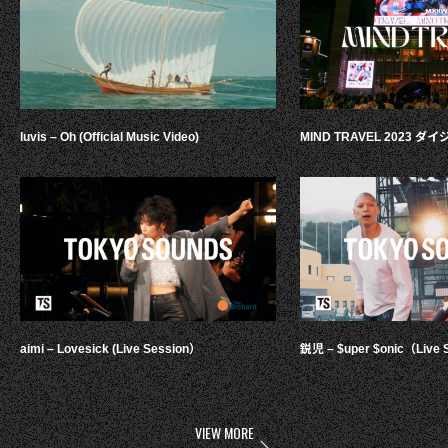
luvis – Oh (Official Music Video)
MIND TRAVEL 2023 
aimi – Lovesick (Live Session）
鋭児 – $uper $onic（Live 
VIEW MORE