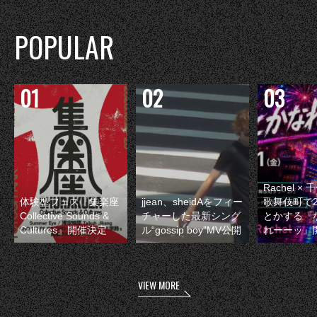
POPULAR
Rachel 
体験型フェス『集楽座
jjean、sheidAをフィー
歌舞伎町で
Collective Sounds &
チャーした最新シング
とかする『
Cultures』開催決定
ル“gossip boy”MV公開
れーーッ』
VIEW MORE