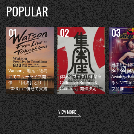
POPULAR
日本初上陸の
Watson、地元・徳島
Bull Symp
にてフリーライブ開
体験型フェス『集楽座
Awichが
催 『阿波おどり
Collective Sounds &
るシンフォ
2026』に併せて実施
Cultures』開催決定
ブ開催
VIEW MORE