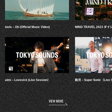
luvis – Oh (Official Music Video)
MIND TRAVEL 2023 
aimi – Lovesick (Live Session）
鋭児 – $uper $onic（Live 
VIEW MORE