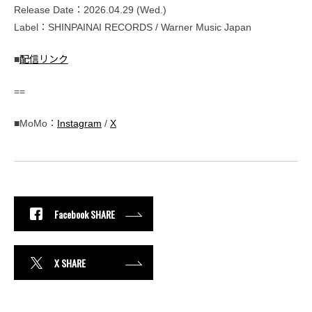
Release Date：2026.04.29 (Wed.)
Label：SHINPAINAI RECORDS / Warner Music Japan
■
配信リンク
==
■MoMo：
Instagram
/
X
Facebook SHARE
X SHARE