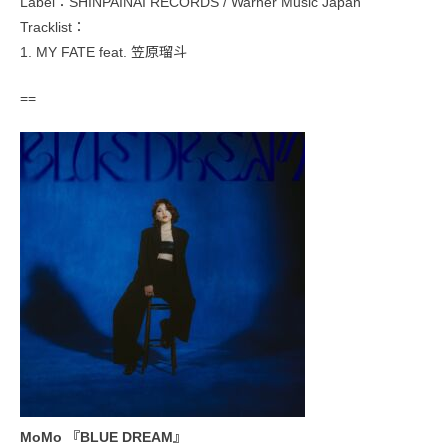
Label：SHINPAINAI RECORDS / Warner Music Japan
Tracklist：
1. MY FATE feat. 笠原瑠斗
==
MoMo 『BLUE DREAM』