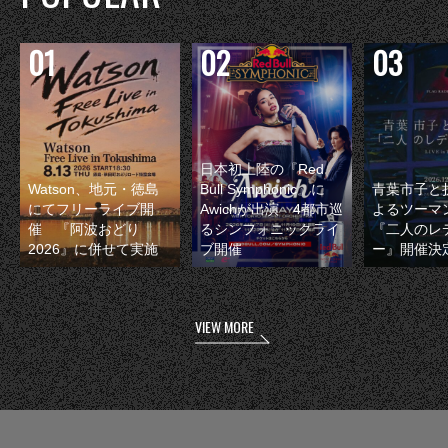
日本初上陸の『Red
Watson、地元・徳島
Bull Symphonic』に
青葉市子と
にてフリーライブ開
Awichが出演 4都市巡
よるツーマ
催 『阿波おどり
るシンフォニックライ
『二人のレ
2026』に併せて実施
ブ開催
ー』開催決
VIEW MORE