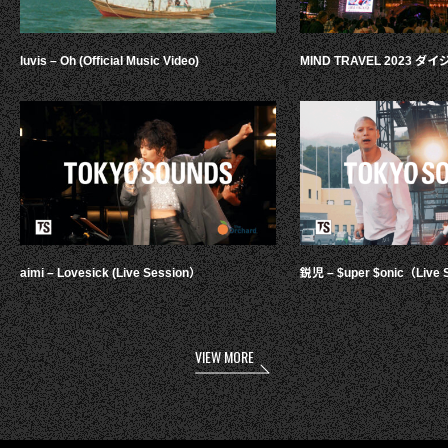
luvis – Oh (Official Music Video)
MIND TRAVEL 2023 
aimi – Lovesick (Live Session）
鋭児 – $uper $onic（Live 
VIEW MORE