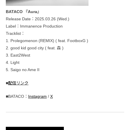
BATACO 『Aura』
Release Date：2025.03.26 (Wed.)
Label：Immanence Production
Tracklist：
1. Prolegomenon (REMIX) ( feat. FootboxG )
2. good kid good city ( feat. 森 )
3. East2West
4. Light
5. Saigo no Ame II
■
配信リンク
■BATACO：
Instagram
/
X