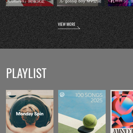
Cultures』開催決定
ル“gossip boy”MV公開
れーーッ』
VIEW MORE
PLAYLIST