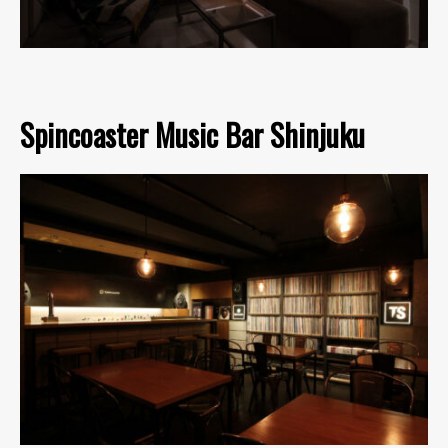
Spincoaster Music Bar Shinjuku