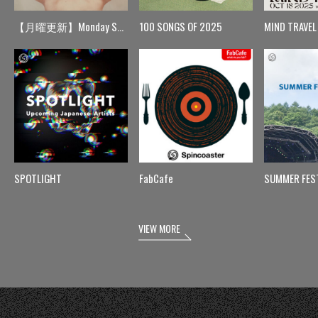
【月曜更新】Monday Spin
100 SONGS OF 2025
MIND TRAVEL
SPOTLIGHT
FabCafe
SUMMER FES
VIEW MORE