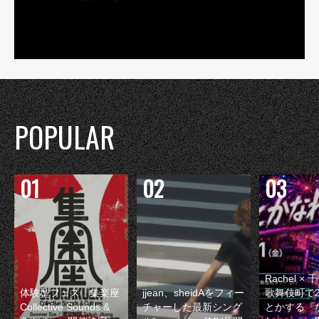
POPULAR
Rachel 
体験型フェス『集楽座
jjean、sheidAをフィー
歌舞伎町で
Collective Sounds &
チャーした最新シング
とかする『