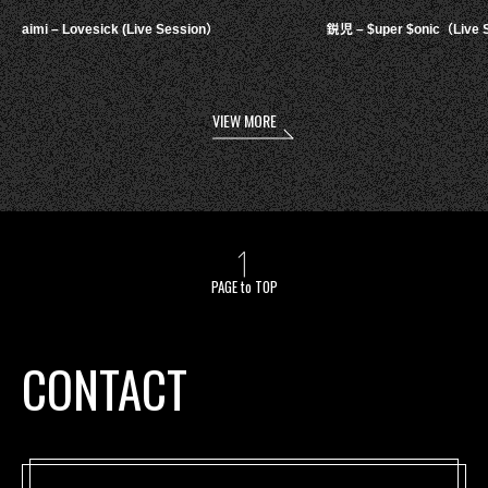
aimi – Lovesick (Live Session）
鋭児 – $uper $onic（Live 
VIEW MORE
PAGE to TOP
CONTACT