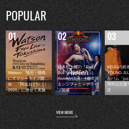
POPULAR
日本初上陸の『Red
KEIJUの
Watson、地元・徳島
Bull Symphonic』に
YOUNG JU
にてフリーライブ開
Awichが出演 4都市巡
ルバム『juzz
催 『阿波おどり
るシンフォニックライ
周年記念盤
2026』に併せて実施
ブ開催
定
VIEW MORE