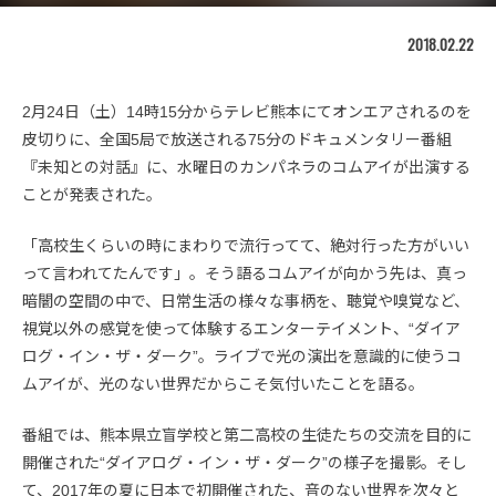
2018.02.22
2月24日（土）14時15分からテレビ熊本にてオンエアされるのを
皮切りに、全国5局で放送される75分のドキュメンタリー番組
『未知との対話』に、水曜日のカンパネラのコムアイが出演する
ことが発表された。
「高校生くらいの時にまわりで流行ってて、絶対行った方がいい
って言われてたんです」。そう語るコムアイが向かう先は、真っ
暗闇の空間の中で、日常生活の様々な事柄を、聴覚や嗅覚など、
視覚以外の感覚を使って体験するエンターテイメント、“ダイア
ログ・イン・ザ・ダーク”。ライブで光の演出を意識的に使うコ
ムアイが、光のない世界だからこそ気付いたことを語る。
番組では、熊本県立盲学校と第二高校の生徒たちの交流を目的に
開催された“ダイアログ・イン・ザ・ダーク”の様子を撮影。そし
て、2017年の夏に日本で初開催された、音のない世界を次々と