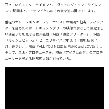
回っていくエンターテイメント、“ダイアログ・イン・サイレン
ス”の期間中と、アテンドたちのその後を追い掛けています。
番組のナレーションは、ジャーナリストの堀潤が担当。ディレク
ターを務めたのは、ドキュメンタリーの映像作家として目覚まし
い活躍ぶりを見せる岩淵弘樹（映画『遭難フリーター』、映画
『モッシュピット』）と、エリザベス宮地氏（『劇場版 其ノ
灯、暮ラシ』、映画『ALL YOU NEED is PUNK and LOVE』）。
そして、企画・プロデュースを、映画『アイスと雨音』のプロデ
ューサーを務める阿部広太郎が行っている。