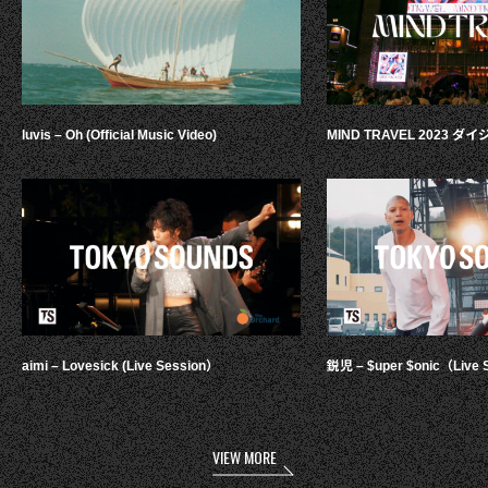
luvis – Oh (Official Music Video)
MIND TRAVEL 2023 
aimi – Lovesick (Live Session）
鋭児 – $uper $onic（Live 
VIEW MORE