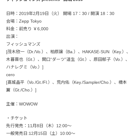
日時：2019年2月19日（火） 開場 17：30 / 開演 18：30
会場：Zepp Tokyo
料金：前売り ￥6,000
出演：
フィッシュマンズ
[茂木欣一（Dr./Vo.）、柏原譲（Ba.）、HAKASE-SUN（Key.）、
木暮晋也（Gt.）、関口“ダーツ”道生（Gt.）、原田郁子（Vo.）、
ハナレグミ（Vo.）]
cero
[髙城晶平（Vo./Gt./Fl.）、荒内佑（Key./Sampler/Cho.）、橋本
翼（Gt./Cho.）]
主催：WOWOW
・チケット
先行発売：11月8日（木）12:00〜
一般発売日:12月15日（土）10:00〜