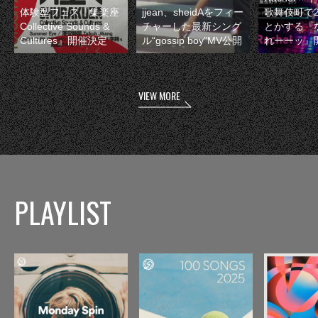
体験型フェス『集楽座
jjean、sheidAをフィー
歌舞伎町で
Collective Sounds &
チャーした最新シング
とかする『
Cultures』開催決定
ル“gossip boy”MV公開
れーーッ』
VIEW MORE
PLAYLIST