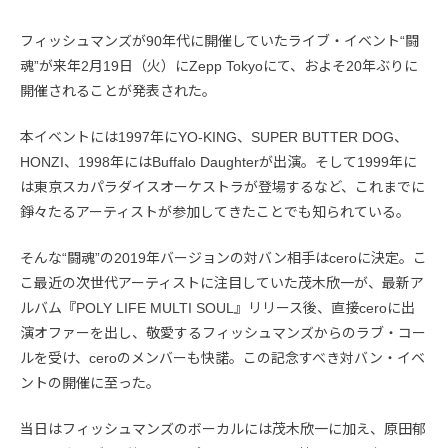
フィッシュマンズが90年代に開催していたライブ・イベント“闘
魂”が来年2月19日（火）にZepp Tokyoにて、およそ20年ぶりに
開催されることが発表された。
本イベントには1997年にYO-KING、SUPER BUTTER DOG、
HONZI、1998年にはBuffalo Daughterが出演。そして1999年に
は東京スカパラダイスオーケストラが登場するなど、これまでに
錚々たるアーティストが参加してきたことでも知られている。
そんな“闘魂”の2019年バージョンの対バン相手はceroに決定。こ
こ最近の次世代アーティストに注目していた茂木欣一が、最新ア
ルバム『POLY LIFE MULTI SOUL』リリース後、直接ceroに出
演オファーを出し、敬愛するフィッシュマンズからのラブ・コー
ルを受け、ceroのメンバーも快諾。この記念すべき対バン・イベ
ントの開催に至った。
当日はフィッシュマンズのボーカルには茂木欣一に加え、原田郁