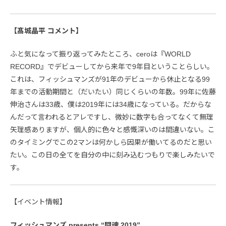
【髙城晶平 コメント】
ふと気になって振り返ってみたところ、ceroは『WORLD
RECORD』でデビューしてから来年で9年目ということらしい。
これは、フィッシュマンズが91年のデビューから休止となる99
年までの活動期間と（だいたい）同じくらいの年数。99年に佐藤
伸治さんは33歳、僕は2019年には34歳になっている。だからな
んだって言われるとアレですし、微妙に数字も合ってなくて無理
矢理感ありますが、個人的に色々と感慨深いのは間違いない。こ
のタイミングでこの2マンは何かしら因果が働いてるのだと思い
たい。この日の全てを自分の中に刻み込むつもりで楽しみたいで
す。
【イベント情報】
フィッシュマンズ presents “闘魂 2019”