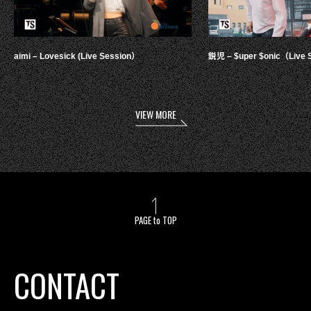
aimi – Lovesick (Live Session）
鋭児 – $uper $onic（Live 
VIEW MORE
PAGE to TOP
CONTACT