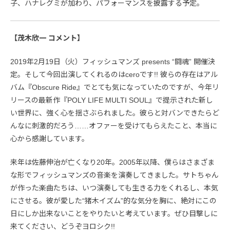
子、ハナレグミが加わり、パフォーマンスを披露する予定。
【茂木欣一 コメント】
2019年2月19日（火）フィッシュマンズ presents “闘魂” 開催決
定。そして今回出演してくれるのはceroです!! 彼らの存在はアル
バム『Obscure Ride』でとても気になっていたのですが、今年リ
リースの最新作『POLY LIFE MULTI SOUL』で提示された新し
い世界に、強く心を揺さぶられました。彼らと対バンできたらど
んなに刺激的だろう……オファーを受けてもらえたこと、本当に
心から感謝しています。
来年は佐藤伸治が亡くなり20年。2005年以降、僕らはさまざま
な形でフィッシュマンズの音楽を演奏してきました。サトちゃん
が作った楽曲たちは、いつ演奏しても生きる力をくれるし、本気
にさせる。彼が愛した“猪木イズム”的な気分を胸に、絶対にこの
日にしか出来ないことをやりたいと考えています。ぜひ目撃しに
来てください、どうぞヨロシク!!