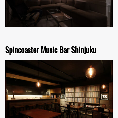
Spincoaster Music Bar Shinjuku