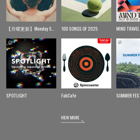
【月曜更新】Monday Spin
100 SONGS OF 2025
MIND TRAVEL
SPOTLIGHT
FabCafe
SUMMER FES
VIEW MORE