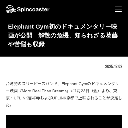
Skip
to
NEWS
content
Elephant Gym初のドキュメンタリー映
画が公開 解散の危機、知られざる葛藤
や苦悩も収録
2025.12.02
台湾発のスリーピースバンド、Elephant Gymのドキュメンタリ
ー映画『More Real Than Dreams』が1月23日（金）より、東
京・UPLINK吉祥寺およびUPLINK京都で上映されることが決定し
た。