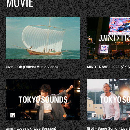
MOVIE
luvis – Oh (Official Music Video)
MIND TRAVEL 2023 
aimi – Lovesick (Live Session）
鋭児 – $uper $onic（Live 