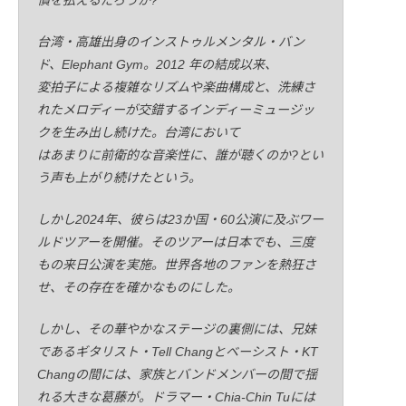
償を払えるだろうか?
台湾・高雄出身のインストゥルメンタル・バン
ド、Elephant Gym。2012 年の結成以来、
変拍子による複雑なリズムや楽曲構成と、洗練さ
れたメロディーが交錯するインディーミュージッ
クを生み出し続けた。台湾において
はあまりに前衛的な音楽性に、誰が聴くのか?とい
う声も上がり続けたという。
しかし2024年、彼らは23か国・60公演に及ぶワー
ルドツアーを開催。そのツアーは日本でも、三度
もの来日公演を実施。世界各地のファンを熱狂さ
せ、その存在を確かなものにした。
しかし、その華やかなステージの裏側には、兄妹
であるギタリスト・Tell Changとベーシスト・KT
Changの間には、家族とバンドメンバーの間で揺
れる大きな葛藤が。ドラマー・Chia-Chin Tuには