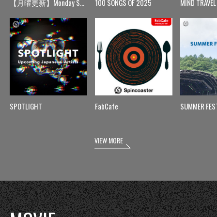
【月曜更新】Monday Spin
100 SONGS OF 2025
MIND TRAVEL
SPOTLIGHT
FabCafe
SUMMER FES
VIEW MORE