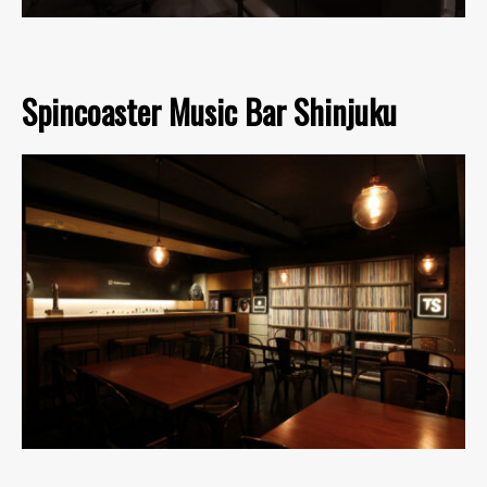
Spincoaster Music Bar Shinjuku