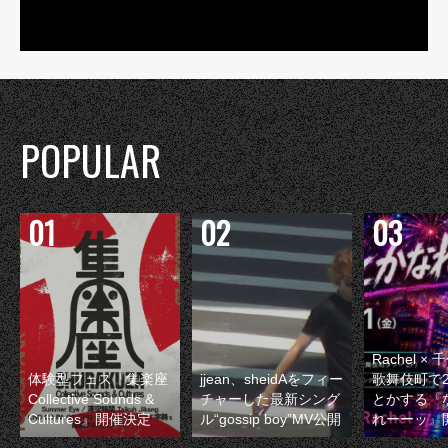
POPULAR
Rachel 
体験型フェス『集楽座
jjean、sheidAをフィー
歌舞伎町で
Collective Sounds &
チャーした最新シング
とかする『
Cultures』開催決定
ル“gossip boy”MV公開
れーーッ』