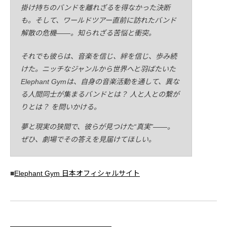
掛け持ちのバンドを離れざるを得なかった決断
も。そして、ワールドツアー直前に訪れたバンド
解散の危機——。知られざる苦悩と衝突。
それでも彼らは、音楽を信じ、絆を信じ、歩み続
けた。ニッチなジャンルから世界へと羽ばたいた
Elephant Gymは、自身の音楽活動を通して、異な
る人間同士が集まるバンドとは？ 人と人との繋が
りとは？ を問いかける。
夢と現実の狭間で、彼らが見つけた“真実”——。
ぜひ、劇場でその答えを見届けてほしい。
■
Elephant Gym 日本オフィシャルサイト