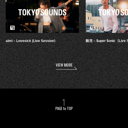
aimi – Lovesick (Live Session）
鋭児 – $uper $onic（Live 
VIEW MORE
PAGE to TOP