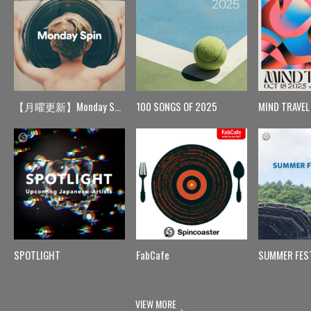
【月曜更新】Monday Spin
100 SONGS OF 2025
MIND TRAVEL
SPOTLIGHT
FabCafe
SUMMER FES
VIEW MORE