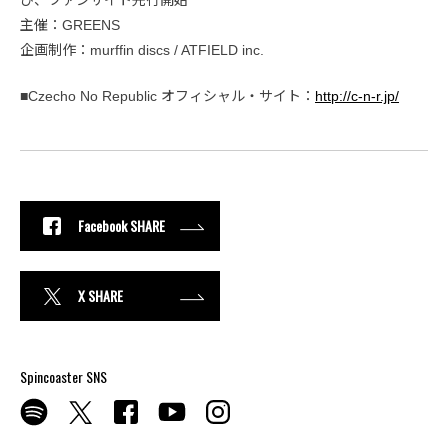
主催：GREENS
企画制作：murffin discs / ATFIELD inc.
■Czecho No Republic オフィシャル・サイト：
http://c-n-r.jp/
Facebook SHARE
X SHARE
Spincoaster SNS