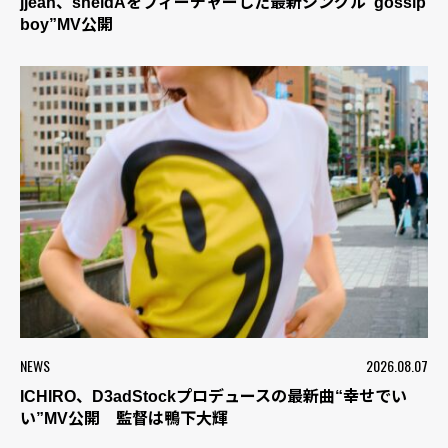
jjean、sheidAをフィーチャーした最新シングル“gossip
boy”MV公開
NEWS
2026.08.07
ICHIRO、D3adStockプロデュースの最新曲“幸せでい
い”MV公開 監督は鴨下大輝