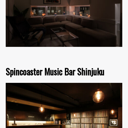
Spincoaster Music Bar Shinjuku