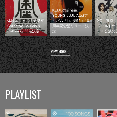
KEIJUの前名義、
YOUNG JUJUの1stア
体験型フェス『集楽座
ルバム『juzzy 92’』10
XG、東京
Collective Sounds &
周年記念盤リリース決
ワールドツ
Cultures』開催決定
定
ナル公演の
VIEW MORE
PLAYLIST