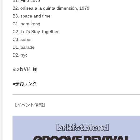
B1. Fine Love
B2. odisea a la quinta dimensión, 1979
B3. space and time
C1. nam keng
C2. Let’s Stay Together
C3. sober
D1. parade
D2. nyc
※2枚組仕様
■
予約リンク
【イベント情報】