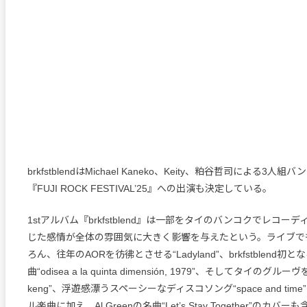
brkfstblendはMichael Kaneko、Keity、粕谷哲司による3人
『FUJI ROCK FESTIVAL’25』への出演も決定している。
1stアルバム『brkfstblend』は一部をタイのバンコクでレコー
じた感情が全体の雰囲気に大きく影響を与えたという。ライブで
ろん、往年のAORを彷彿とさせる“Ladyland”、brkfstblend初
曲“odisea a la quinta dimensión, 1979”、そしてタイのグ
keng”、浮遊感漂うスペーシーなディスコソング“space and ti
ル楽曲に加え、Al Greenの名曲“Let’s Stay Together”のカ