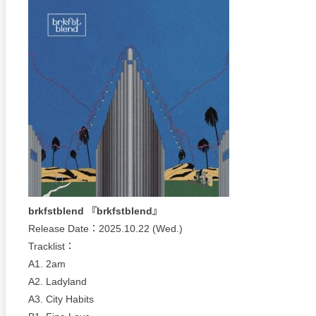
brkfstblend 『brkfstblend』
Release Date：2025.10.22 (Wed.)
Tracklist：
A1. 2am
A2. Ladyland
A3. City Habits