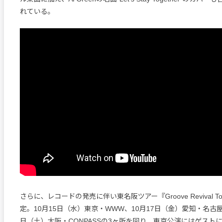
れている。
さらに、レコードの発売に伴い東名阪ツアー『Groove Revival To
定。10月15日（水）東京・WWW、10月17日（金）愛知・名古屋T
日（土）大阪・CONPASSの3ヶ所を回り、東京公演にはゲスト