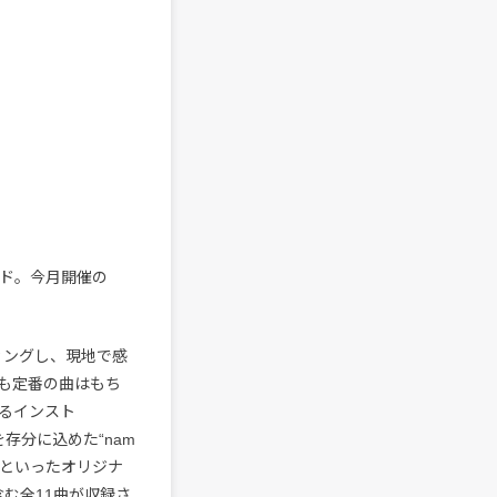
組バンド。今月開催の
ディングし、現地で感
も定番の曲はもち
となるインスト
ルーヴを存分に込めた“nam
me”といったオリジナ
バーも含む全11曲が収録さ