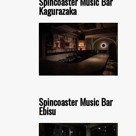
Spincoaster Music Bar
Kagurazaka
Spincoaster Music Bar
Ebisu