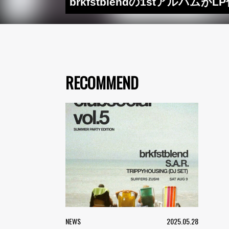
brkfstblendの1stアル
RECOMMEND
NEWS
2025.05.28