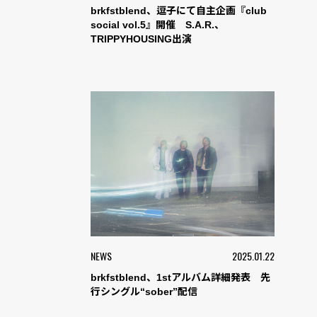
brkfstblend、逗子にて自主企画『club
social vol.5』開催 S.A.R.、
TRIPPYHOUSING出演
NEWS
2025.01.22
brkfstblend、1stアルバム詳細発表 先
行シングル“sober”配信