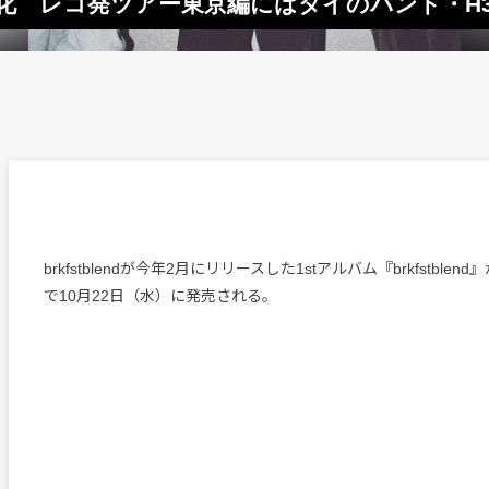
バムがLP化 レコ発ツアー東京編にはタイのバンド・H
brkfstblendが今年2月にリリースした1stアルバム『brkfstblen
で10月22日（水）に発売される。