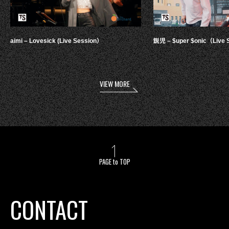
aimi – Lovesick (Live Session）
鋭児 – $uper $onic（Live 
VIEW MORE
PAGE to TOP
CONTACT