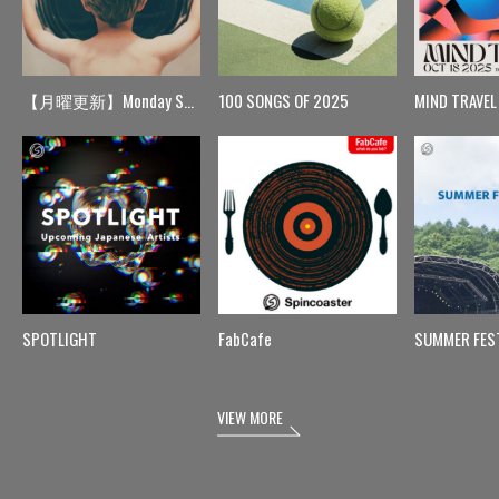
【月曜更新】Monday Spin
100 SONGS OF 2025
MIND TRAVEL
SPOTLIGHT
FabCafe
SUMMER FES
VIEW MORE