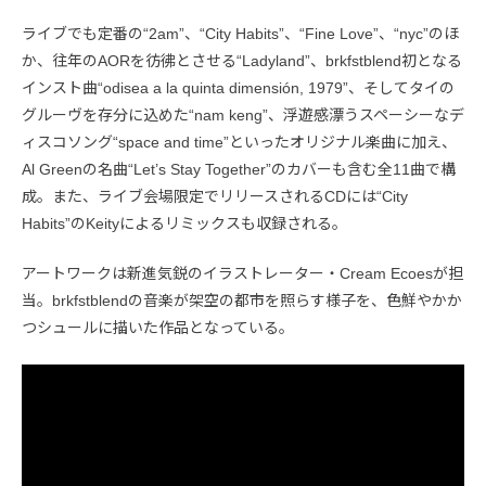
ライブでも定番の“2am”、“City Habits”、“Fine Love”、“nyc”のほ
か、往年のAORを彷彿とさせる“Ladyland”、brkfstblend初となる
インスト曲“odisea a la quinta dimensión, 1979”、そしてタイの
グルーヴを存分に込めた“nam keng”、浮遊感漂うスペーシーなデ
ィスコソング“space and time”といったオリジナル楽曲に加え、
Al Greenの名曲“Let’s Stay Together”のカバーも含む全11曲で構
成。また、ライブ会場限定でリリースされるCDには“City
Habits”のKeityによるリミックスも収録される。
アートワークは新進気鋭のイラストレーター・Cream Ecoesが担
当。brkfstblendの音楽が架空の都市を照らす様子を、色鮮やかか
つシュールに描いた作品となっている。