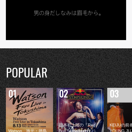
POPULAR
日本初上陸の『Red
KEIJUの
Watson、地元・徳島
Bull Symphonic』に
YOUNG JU