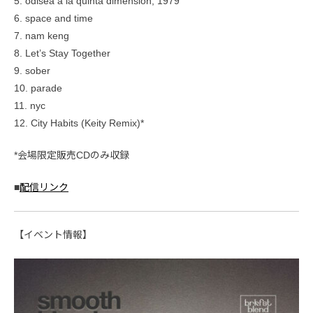
5. odisea a la quinta dimensión, 1979
6. space and time
7. nam keng
8. Let’s Stay Together
9. sober
10. parade
11. nyc
12. City Habits (Keity Remix)*
*会場限定販売CDのみ収録
■
配信リンク
【イベント情報】