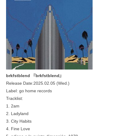
brkfstblend 『brkfstblend』
Release Date:2025.02.05 (Wed.)
Label: go home records
Tracklist:
1. 2am
2. Ladyland
3. City Habits
4. Fine Love