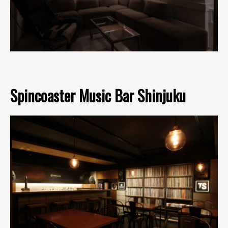
Spincoaster Music Bar Shinjuku