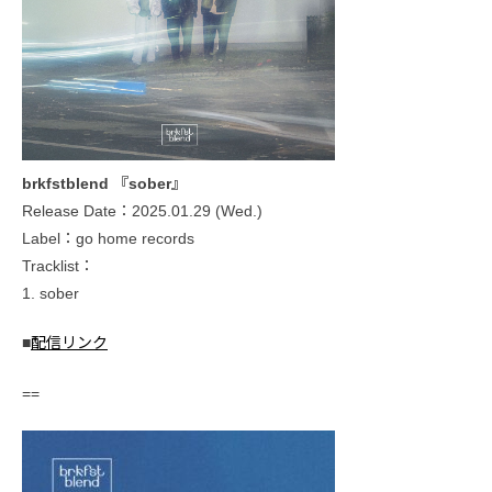
brkfstblend 『sober』
Release Date：2025.01.29 (Wed.)
Label：go home records
Tracklist：
1. sober
■
配信リンク
==