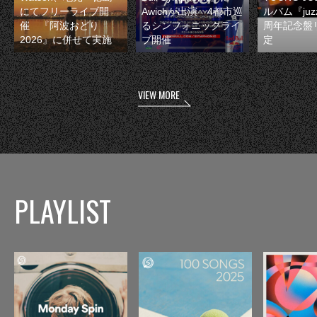
にてフリーライブ開
Awichが出演 4都市巡
ルバム『juzz
催 『阿波おどり
るシンフォニックライ
周年記念盤
2026』に併せて実施
ブ開催
定
VIEW MORE
PLAYLIST